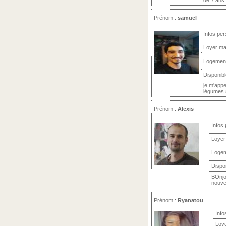
de 7 ans 
Prénom :
samuel
Infos per
Loyer ma
Logemen
Disponibl
je m'appe
légumes s
Prénom :
Alexis
Infos
Loyer
Loge
Dispo
BOnjo
nouvea
Prénom :
Ryanatou
Info
Loy