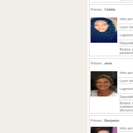
Prénom :
Cédéla
Infos per
Loyer ma
Logemen
Disponibl
Bonjour, 
parisienn
Prénom :
anne
Infos per
Loyer ma
Logemen
Disponibl
Bonjour,
chambres
découvron
Prénom :
Benjamin
Infos per