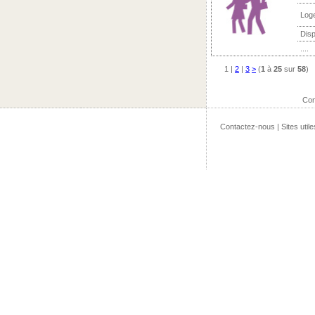
Log
Disp
....
1
|
2
|
3
>
(
1
à
25
sur
58
)
Con
Contactez-nous
|
Sites utile