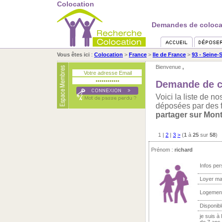
Colocation
Demandes de colocati
Vous êtes ici
:
Colocation
>
France
>
Ile de France
>
93 - Seine-
Bienvenue
,
Demande de co
Voici la liste de 
déposées par des 
partager sur Mont
1
|
2
|
3
>
(
1
à
25
sur
58
)
Prénom :
richard
Infos per
Loyer ma
Logemen
Disponibl
je suis à