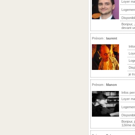
Loyer ma
Logemen
Disponibl
Bonjour, 
devant un
Prénom :
laurent
Info
Loy
Log
Disp
je t
Prénom :
Manon
Infos per
Loyer ma
Logemen
Disponibl
Bonjour, 
12ème dan