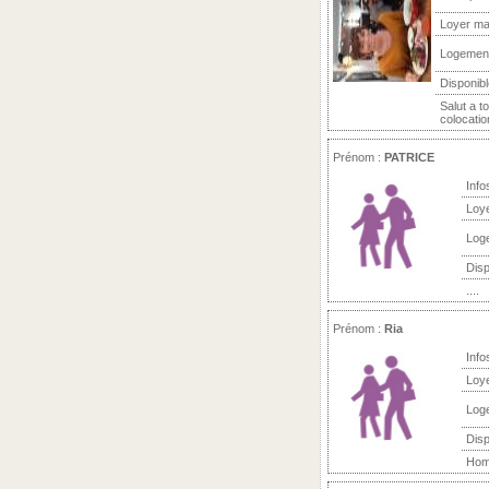
Loyer ma
Logemen
Disponibl
Salut a t
colocatio
Prénom :
PATRICE
Info
Loy
Log
Disp
....
Prénom :
Ria
Info
Loy
Log
Disp
Homm