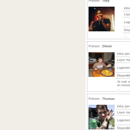
Prénom :
Toky
Info
Loy
Log
Disp
....
Prénom :
Olivier
Infos per
Loyer ma
Logemen
Disponibl
Je suis 
un nouvea
....
Prénom :
Thomas
Infos per
Loyer ma
Logemen
Disponibl