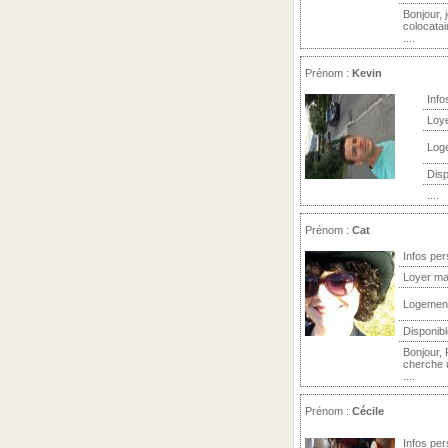
Bonjour, 
colocatai
....
Prénom :
Kevin
Info
Loy
Log
Disp
....
Prénom :
Cat
Infos per
Loyer ma
Logemen
Disponibl
Bonjour, 
cherche u
....
Prénom :
Cécile
Infos per