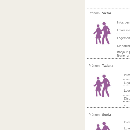
....
Prénom :
Victor
Infos per
Loyer ma
Logemen
Disponibl
Bonjour, 
février u
Prénom :
Tatiana
Info
Loy
Log
Disp
....
Prénom :
Sonia
Info
Loy