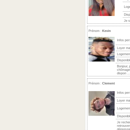
Log
Disp
Je s
Prénom :
Kevin
Infos per
Loyer ma
Logemen
Disponibl
Bonjour, 
chômage i
dispon ...
Prénom :
Clement
Infos per
Loyer ma
Logemen
Disponibl
Je recher
retrouver
dépressio