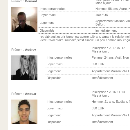
Prénom :
Bernard
Mise à jour :
Infos personnelles
Homme, 58 ans, Autre, 
Loyer maxi
400 EUR
Appartement Maison Villa
Logement
Belfort
Disponible
immédiatement
retraité actif,esprit jeune, caractère tolérant, aimant le relationnel,
vivre Colocataire souhaité,s'est simple, un peu comme moi et ça i
Inscription : 2017-07-12
Prénom :
Audrey
Mise à jour :
Infos personnelles
Femme, 24 ans, Actif, Non
Loyer maxi
350 EUR
Logement
Appartement Maison Villa Lo
Disponible
immédiatement
....
Inscription : 2016-11-13
Prénom :
Anouar
Mise à jour :
Infos personnelles
Homme, 21 ans, Etudiant,
Loyer maxi
350 EUR
Logement
Appartement Maison Villa Lo
Disponible
immédiatement
....