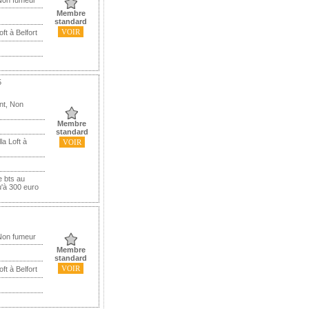
Non fumeur
Membre
standard
VOIR
ft à Belfort
5
nt, Non
Membre
standard
a Loft à
VOIR
 bts au
u'à 300 euro
Non fumeur
Membre
standard
VOIR
ft à Belfort