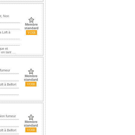
t, Non
Membre
standard
 Loft à
VOIR
que et
en tant ....
 fumeur
Membre
standard
VOIR
ft à Belfort
 Non fumeur
Membre
standard
VOIR
ft à Belfort