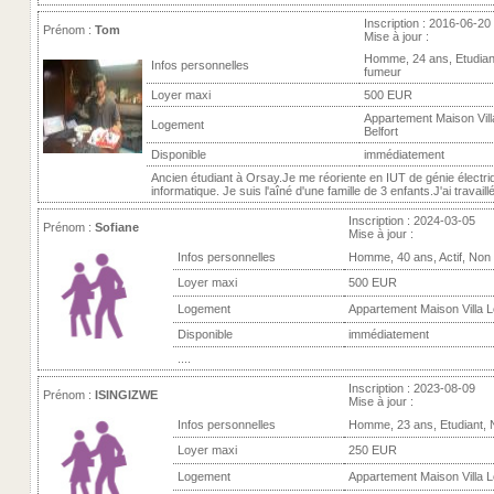
Inscription : 2016-06-20
Prénom :
Tom
Mise à jour :
Homme, 24 ans, Etudian
Infos personnelles
fumeur
Loyer maxi
500 EUR
Appartement Maison Villa
Logement
Belfort
Disponible
immédiatement
Ancien étudiant à Orsay.Je me réoriente en IUT de génie électri
informatique. Je suis l'aîné d'une famille de 3 enfants.J'ai travaillé 
Inscription : 2024-03-05
Prénom :
Sofiane
Mise à jour :
Infos personnelles
Homme, 40 ans, Actif, Non
Loyer maxi
500 EUR
Logement
Appartement Maison Villa Lo
Disponible
immédiatement
....
Inscription : 2023-08-09
Prénom :
ISINGIZWE
Mise à jour :
Infos personnelles
Homme, 23 ans, Etudiant,
Loyer maxi
250 EUR
Logement
Appartement Maison Villa Lo