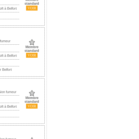
standard
VOIR
ft à Belfort
 fumeur
Membre
standard
VOIR
ft à Belfort
 Belfort
 Non fumeur
Membre
standard
VOIR
ft à Belfort