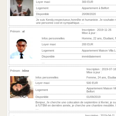
Loyer maxi
300 EUR
Logement
Appartement à Belfort
Disponible
20/08/2020
Je suis Kendy,respectueux,honnête et humaniste. Je souhaite 
une personne cool et sympathique. ....
Inscription : 2019-11-26
Prénom :
al
Mise à jour :
Infos personnelles
Homme, 22 ans, Etudiant,
Loyer maxi
200 EUR
Logement
Appartement Maison Villa Lo
Disponible
immédiatement
....
Inscription : 2019-07-1
Prénom :
Irène
Mise à jour :
Infos personnelles
Femme, 24 ans, Etudia
Loyer maxi
500 EUR
Appartement Maison Vill
Logement
Belfort
Disponible
01/09/2019
Bonjour, Je cherche une colocation de septembre à février, je su
à l’UTBM en dernière année, je cherche une chambre meublée. 
....
Inscription : 2019-04-11