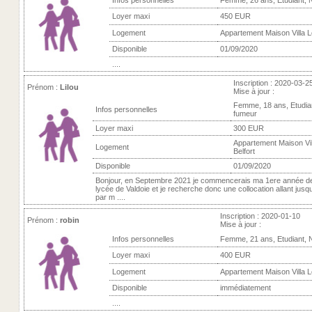
Infos personnelles
Femme, 26 ans, Etudiant, 
Loyer maxi
450 EUR
Logement
Appartement Maison Villa Lo
Disponible
01/09/2020
....
Inscription : 2020-03-2
Prénom :
Lilou
Mise à jour :
Femme, 18 ans, Etudia
Infos personnelles
fumeur
Loyer maxi
300 EUR
Appartement Maison Vill
Logement
Belfort
Disponible
01/09/2020
Bonjour, en Septembre 2021 je commencerais ma 1ere année de
lycée de Valdoie et je recherche donc une collocation allant jusq
par m ....
Inscription : 2020-01-10
Prénom :
robin
Mise à jour :
Infos personnelles
Femme, 21 ans, Etudiant, 
Loyer maxi
400 EUR
Logement
Appartement Maison Villa Lo
Disponible
immédiatement
....