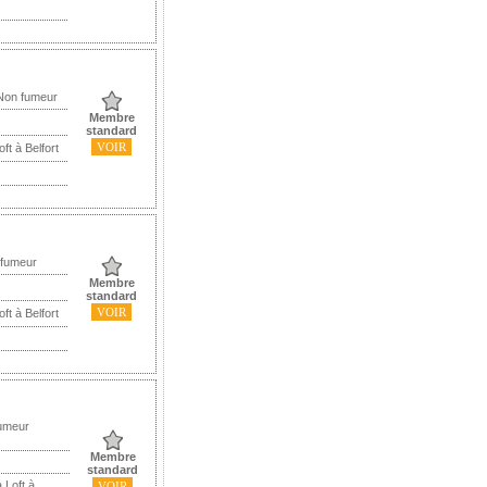
 Non fumeur
Membre
standard
VOIR
ft à Belfort
 fumeur
Membre
standard
VOIR
ft à Belfort
Fumeur
Membre
standard
 Loft à
VOIR