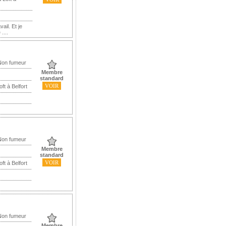
ail. Et je
....
Non fumeur
Membre
standard
VOIR
ft à Belfort
Non fumeur
Membre
standard
VOIR
ft à Belfort
Non fumeur
Membre