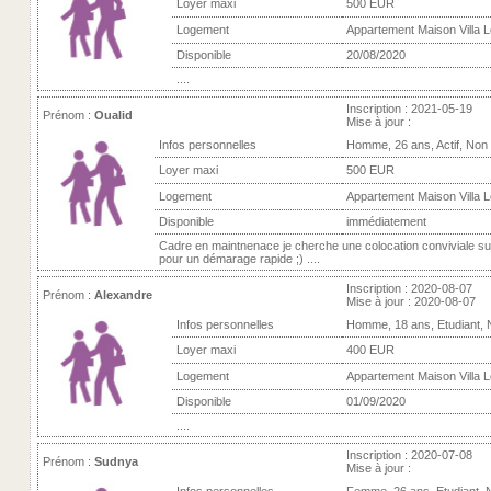
Loyer maxi
500 EUR
Logement
Appartement Maison Villa Lo
Disponible
20/08/2020
....
Inscription : 2021-05-19
Prénom :
Oualid
Mise à jour :
Infos personnelles
Homme, 26 ans, Actif, Non
Loyer maxi
500 EUR
Logement
Appartement Maison Villa Lo
Disponible
immédiatement
Cadre en maintnenace je cherche une colocation conviviale sur
pour un démarage rapide ;) ....
Inscription : 2020-08-07
Prénom :
Alexandre
Mise à jour : 2020-08-07
Infos personnelles
Homme, 18 ans, Etudiant,
Loyer maxi
400 EUR
Logement
Appartement Maison Villa Lo
Disponible
01/09/2020
....
Inscription : 2020-07-08
Prénom :
Sudnya
Mise à jour :