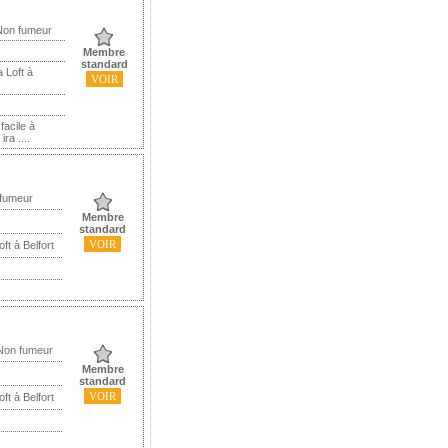
Non fumeur
Membre
standard
 Loft à
VOIR
facile à
ra ....
 fumeur
Membre
standard
VOIR
ft à Belfort
 Non fumeur
Membre
standard
VOIR
ft à Belfort