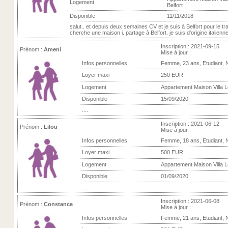
Logement
Belfort
Disponible
11/11/2018
salut.. et depuis deux semaines CV et je suis à Belfort pour le trav
cherche une maison i. partage à Belfort. je suis d'origine italienne 
Inscription : 2021-09-15
Prénom :
Ameni
Mise à jour :
Infos personnelles
Femme, 23 ans, Etudiant, 
Loyer maxi
250 EUR
Logement
Appartement Maison Villa Lo
Disponible
15/09/2020
....
Inscription : 2021-06-12
Prénom :
Lilou
Mise à jour :
Infos personnelles
Femme, 18 ans, Etudiant, 
Loyer maxi
500 EUR
Logement
Appartement Maison Villa Lo
Disponible
01/09/2020
....
Inscription : 2021-06-08
Prénom :
Constance
Mise à jour :
Infos personnelles
Femme, 21 ans, Etudiant, 