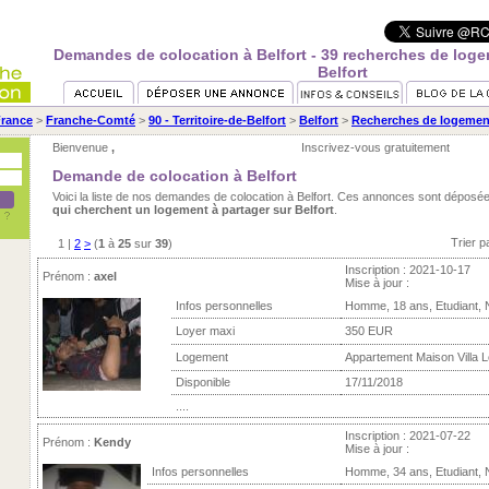
Demandes de colocation à Belfort - 39 recherches de loge
Belfort
rance
>
Franche-Comté
>
90 - Territoire-de-Belfort
>
Belfort
>
Recherches de logement
Bienvenue
,
Inscrivez-vous gratuitement
Demande de colocation à Belfort
Voici la liste de nos demandes de colocation à Belfort. Ces annonces sont déposé
qui cherchent un logement à partager sur Belfort
.
Trier p
1
|
2
>
(
1
à
25
sur
39
)
Inscription : 2021-10-17
Prénom :
axel
Mise à jour :
Infos personnelles
Homme, 18 ans, Etudiant,
Loyer maxi
350 EUR
Logement
Appartement Maison Villa Lo
Disponible
17/11/2018
....
Inscription : 2021-07-22
Prénom :
Kendy
Mise à jour :
Infos personnelles
Homme, 34 ans, Etudiant,