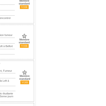
Membre
standard
VOIR
rencontrer
 Non fumeur
Membre
standard
VOIR
ft à Belfort
6
nt, Fumeur
Membre
standard
a Loft à
VOIR
is étudiante
Bonne journ