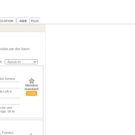
osées par des futurs
ar :
7
Non fumeur
Membre
standard
a Loft à
VOIR
rche une
yoga, de la
t, Fumeur