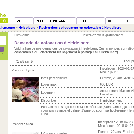
Allemagne
>
Heidelberg
>
Recherches de logement en colocation à Heidelberg
Bienvenue
,
Inscrivez-vous gratuitement
Demande de colocation à Heidelberg
Voici la liste de nos demandes de colocation à Heidelberg. Ces annonces sont dép
colocataires qui cherchent un logement à partager sur Heidelberg
.
Trier p
(
1
à
5
sur
5
)
Inscription : 2020-02-2
Prénom :
Lydia
Mise à jour :
Infos personnelles
Femme, 25 ans, Actif, 
Loyer maxi
600 EUR
Appartement Maison Vill
Logement
Heidelberg
Disponible
immédiatement
Pendant mon stage de formation médicale (6ieme année) je che
colocation sympa et calme. J'aime du sport, particulièrement le 
cuisi ....
Inscription : 2018-04-23
Prénom :
elise
Mise à jour : 2018-04-23
Femme, 22 ans, Etudian
Infos personnelles