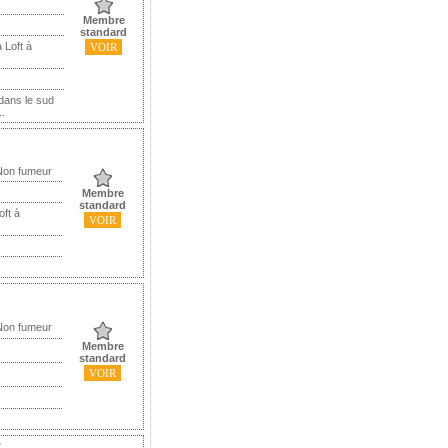
Membre
standard
 Loft à
VOIR
 dans le sud
..
Non fumeur
Membre
standard
oft à
VOIR
Non fumeur
Membre
standard
VOIR
2