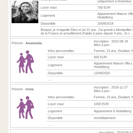
uniquement à l'extérieur
Loyer maxi
700 EUR
Appartement Maison Villa
Logement
Heidelberg
Disponible
20/09/2018
Bonjour, je m'appelle Elise et j'ai 21 ans. J'ai grandi a Montpellier
de la France et actuellement j'habite à paris depuis 4 ans. Je c ..
Inscription : 2023-08-18
Prénom :
Anastasiia
Mise à jour :
Infos personnelles
Femme, 23 ans, Etudiant, 
Loyer maxi
600 EUR
Appartement Maison Villa L
Logement
Heidelberg
Disponible
12/09/2020
....
Inscription : 2018-11-27
Prénom :
tonia
Mise à jour :
Infos personnelles
Femme, 19 ans, Etudiant, 
Loyer maxi
1000 EUR
Logement
Appartement à Heidelberg
Disponible
immédiatement
....
Inscription : 2018-08-2