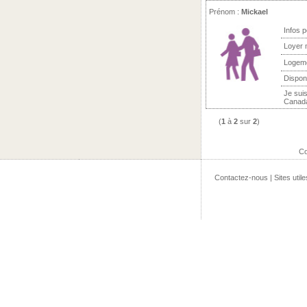
Prénom :
Mickael
Infos 
Loyer 
Logem
Dispon
Je suis
Canada 
(
1
à
2
sur
2
)
Co
Contactez-nous
|
Sites utile