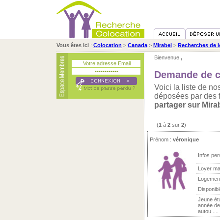
Vous êtes ici
:
Colocation
>
Canada
>
Mirabel
>
Recherches de l
Bienvenue
,
Demande de co
Voici la liste de 
déposées par des 
partager sur Mira
(
1
à
2
sur
2
)
Prénom :
véronique
Infos per
Loyer ma
Logemen
Disponibl
Jeune étu
année de
autou ....