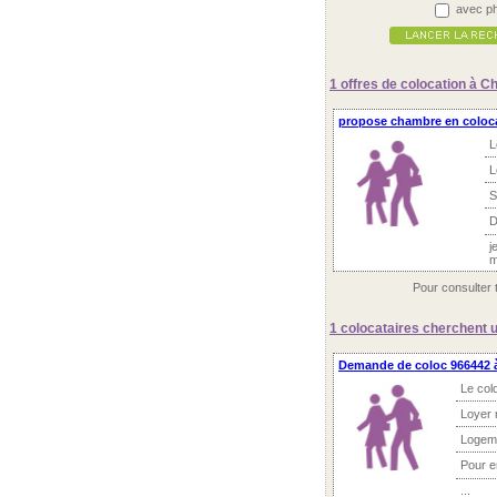
avec ph
1 offres
de colocation à C
propose chambre en coloc
L
L
S
D
j
m
Pour consulter 
1 colocataires
cherchent u
Demande de coloc 966442 à
Le col
Loyer 
Logem
Pour 
...