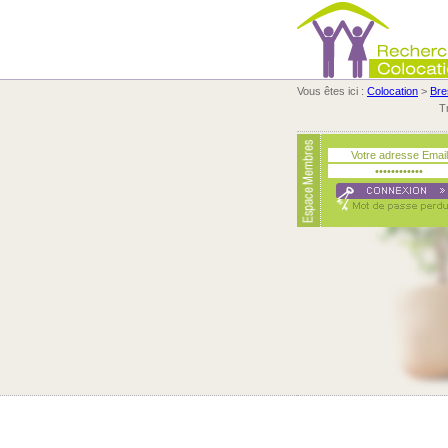
Vous êtes ici :
Colocation
>
Bres
T