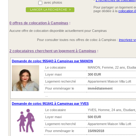
-
2 recherches de colocation
avec photos
Pour partager un logement ent
page dédiée à la
colocation 
0 offres
de colocation à Campinas
:
Aucune offre de colocation disponible actuellement pour Campinas
Pour consulter toutes nos offres de coloc à Campinas :
inscrivez-vo
2 colocataires
cherchent un logement à Campinas
:
Demande de coloc 955443 à Campinas par MANON
Le colocataire
MANON, Femme, 22 ans, Etudia
Loyer maxi
300 EUR
Logement recherché
Appartement Maison Villa Loft
Pour emménager le
immédiatement
...
Demande de coloc 951641 à Campinas par YVES
Le colocataire
YVES, Homme, 24 ans, Etudiant
Loyer maxi
500 EUR
Logement recherché
Appartement Maison Villa Loft
Pour emménager le
15/09/2018