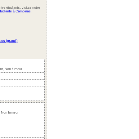
re étudiants, visitez notre
étudiante à Campinas
.
us (gratuit)
nt, Non fumeur
, Non fumeur