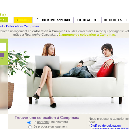
il
>
Colocation Campinas
rouvez un logement en
colocation à Campinas
ou des colocataires avec qui partager le vôt
grâce à
Recherche-Colocation
:
2 annonce de colocation à Campinas
.
Trouver une colocation à Campinas:
Nous proposons actuelleme
Je
cherche
une chambre
dont :
-
0 offres de colocation
Je
propose
un logement