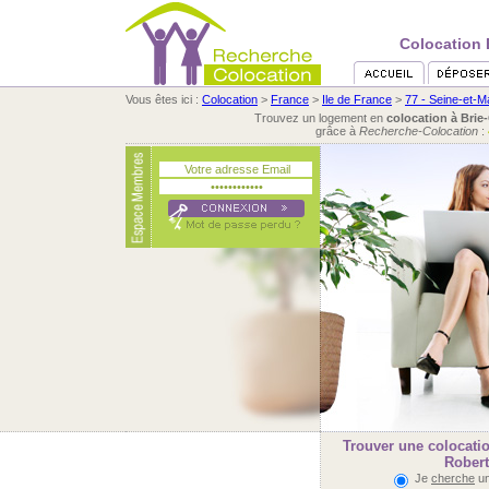
Colocation 
Vous êtes ici :
Colocation
>
France
>
Ile de France
>
77 - Seine-et-M
Trouvez un logement en
colocation à Bri
grâce à
Recherche-Colocation
:
Trouver une colocati
Robert
Je
cherche
un