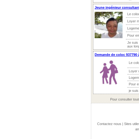
Jeune ingénieur consultant
Le colo
Loyer m
Logeme
Pour e
Je suis 
aux lon
Demande de coloc 937790 à
Le col
Loyer 
Logem
Pour 
je suis
Pour consulter tou
Contactez-nous
|
Sites utile
an