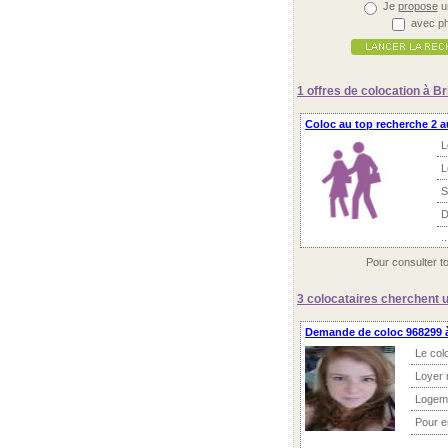
Je
propose
u
avec ph
1 offres
de colocation à B
Coloc au top recherche 2 a
L
L
S
D
..
Pour consulter t
3 colocataires
cherchent u
Demande de coloc 968299 à
Le col
Loyer 
Logem
Pour 
...