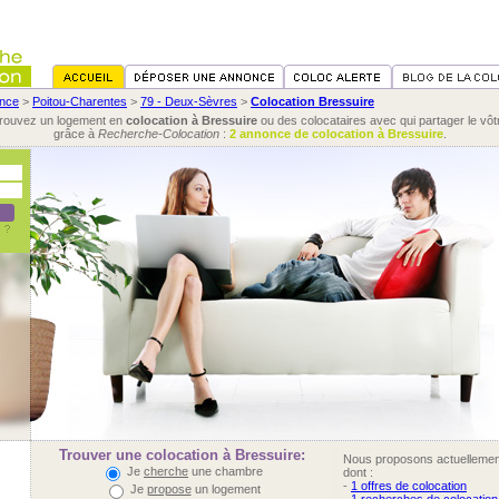
nce
>
Poitou-Charentes
>
79 - Deux-Sèvres
>
Colocation Bressuire
rouvez un logement en
colocation à Bressuire
ou des colocataires avec qui partager le vôt
grâce à
Recherche-Colocation
:
2 annonce de colocation à Bressuire
.
Trouver une colocation à Bressuire:
Nous proposons actuelleme
Je
cherche
une chambre
dont :
-
1 offres de colocation
Je
propose
un logement