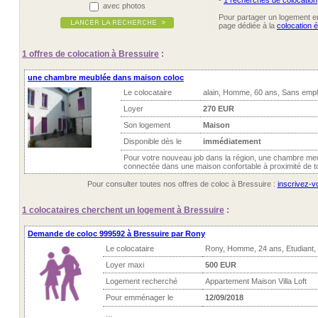
-
1 recherches de colocation
avec photos
Pour partager un logement ent
page dédiée à la
colocation 
1 offres
de colocation à Bressuire
:
une chambre meublée dans maison coloc
Le colocataire
alain, Homme, 60 ans, Sans empl
Loyer
270 EUR
Son logement
Maison
Disponible dès le
immédiatement
Pour votre nouveau job dans la région, une chambre me
connectée dans une maison confortable à proximité de to
Pour consulter toutes nos offres de coloc à Bressuire :
inscrivez-vo
1 colocataires
cherchent un logement à Bressuire
:
Demande de coloc 999592 à Bressuire par Rony
Le colocataire
Rony, Homme, 24 ans, Etudiant,
Loyer maxi
500 EUR
Logement recherché
Appartement Maison Villa Loft
Pour emménager le
12/09/2018
...