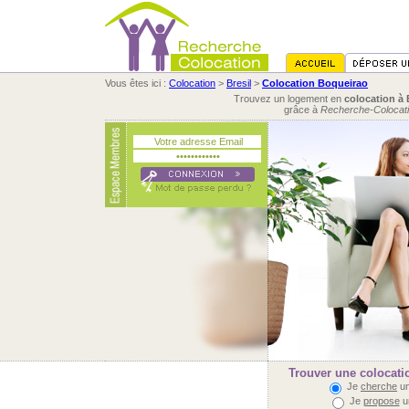
Vous êtes ici :
Colocation
>
Bresil
>
Colocation Boqueirao
Trouvez un logement en
colocation à
grâce à
Recherche-Colocat
Trouver une colocati
Je
cherche
un
Je
propose
u