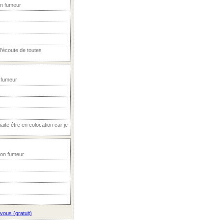
on fumeur
'écoute de toutes
 fumeur
aite être en colocation car je
Non fumeur
vous (gratuit)