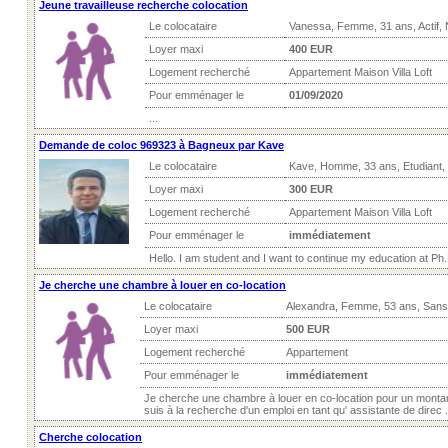
Jeune travailleuse recherche colocation
Le colocataire
Vanessa, Femme, 31 ans, Actif,
Loyer maxi
400 EUR
Logement recherché
Appartement Maison Villa Loft
Pour emménager le
01/09/2020
...
Demande de coloc 969323 à Bagneux par Kave
Le colocataire
Kave, Homme, 33 ans, Etudiant,
Loyer maxi
300 EUR
Logement recherché
Appartement Maison Villa Loft
Pour emménager le
immédiatement
Hello. I am student and I want to continue my education at Ph.D
Je cherche une chambre à louer en co-location
Le colocataire
Alexandra, Femme, 53 ans, Sans
Loyer maxi
500 EUR
Logement recherché
Appartement
Pour emménager le
immédiatement
Je cherche une chambre à louer en co-location pour un monta
suis à la recherche d'un emploi en tant qu' assistante de direc .
Cherche colocation