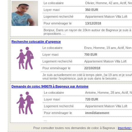
Le colocataire
Olivier, Homme, 42 ans, Actif, N
Loyer maxi
350 EUR
Logement recherché
Appartement Maison Villa Loft
Pour emménager le
13/12/2018
Bonjour, Dans un rayon de 10km autour de Bagneux je suis à l
propositions. ...
Recherche colocatiin d'urgence
Le colocataire
Enzo, Homme, 19 ans, Actif, Non
Loyer maxi
700 EUR
Logement recherché
Appartement Maison Villa Loft
Pour emménager le
22/10/2018
Je suis actuellement en cdd à temps plein, j'ai 19 ans et je souh
veut tenter l'expérience, puis je suis dans le besoins ...
Demande de coloc 949079 à Bagneux par Antoine
Le colocataire
Antoine, Homme, 28 ans, Actif, 
Loyer maxi
720 EUR
Logement recherché
Appartement Maison Villa Loft
Pour emménager le
immédiatement
...
Pour consulter toutes nos demandes de coloc à Bagneux :
inscrivez-