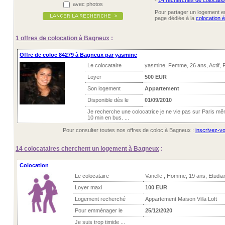
-
14 recherches de colocatio
avec photos
Pour partager un logement ent
page dédiée à la
colocation 
1 offres
de colocation à Bagneux
:
Offre de coloc 84279 à Bagneux par yasmine
Le colocataire
yasmine, Femme, 26 ans, Actif,
Loyer
500 EUR
Son logement
Appartement
Disponible dès le
01/09/2010
Je recherche une colocatrice je ne vie pas sur Paris 
10 min en bus. ...
Pour consulter toutes nos offres de coloc à Bagneux :
inscrivez-vo
14 colocataires
cherchent un logement à Bagneux
:
Colocation
Le colocataire
Vanelle , Homme, 19 ans, Etudia
Loyer maxi
100 EUR
Logement recherché
Appartement Maison Villa Loft
Pour emménager le
25/12/2020
Je suis trop timide ...