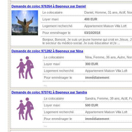
Demande de coloc 976354 à Bagneux par Daniel
Le colocataire
Daniel, Homme, 31 ans, Actif, No
Loyer maxi
400 EUR
Logement recherché
Appartement Maison Villa Loft
Pour emménager le
03/10/2018
Bonjour, Bonsoir, Je suis un jeune homme qui croit en Jésus. J'a
le secteur du médico-social. Je suis éducateur et j'e ...
Demande de coloc 971282 à Bagneux par Nina
Le colocataire
Nina, Femme, 36 ans, Autre, No
Loyer maxi
300 EUR
Logement recherché
Appartement Maison Villa Loft
Pour emménager le
immédiatement
...
Demande de coloc 970741 à Bagneux par Sandra
Le colocataire
Sandra, Femme, 38 ans, Actif, 
Loyer maxi
500 EUR
Logement recherché
Appartement Maison Villa Loft
Pour emménager le
immédiatement
...