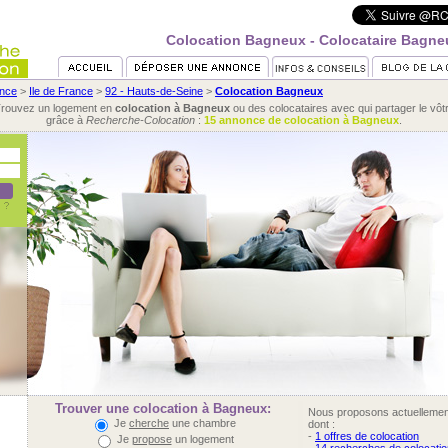
Colocation Bagneux - Colocataire Bagne
nce
>
Ile de France
>
92 - Hauts-de-Seine
>
Colocation Bagneux
rouvez un logement en
colocation à Bagneux
ou des colocataires avec qui partager le vôt
grâce à
Recherche-Colocation
:
15 annonce de colocation à Bagneux
.
Trouver une colocation à Bagneux:
Nous proposons actuelleme
Je
cherche
une chambre
dont :
-
1 offres de colocation
Je
propose
un logement