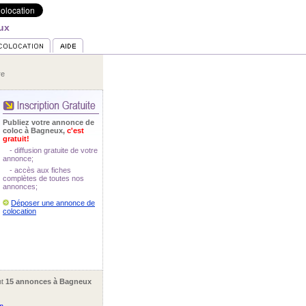
ux
re
Publiez votre annonce de
coloc à Bagneux,
c'est
gratuit!
- diffusion gratuite de votre
annonce;
- accès aux fiches
complètes de toutes nos
annonces;
Déposer une annonce de
colocation
nt
15 annonces à Bagneux