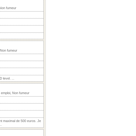
 Non fumeur
 Non fumeur
 level. ...
 emploi, Non fumeur
nt maximal de 500 euros. Je
..