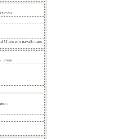
n fumeur
i 31 ans et je travaille dans
n fumeur
Fumeur