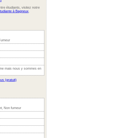
n
re étudiants, visitez notre
étudiante à Bagneux
.
 Fumeur
même mais nous y sommes en
us (gratuit)
nt, Non fumeur