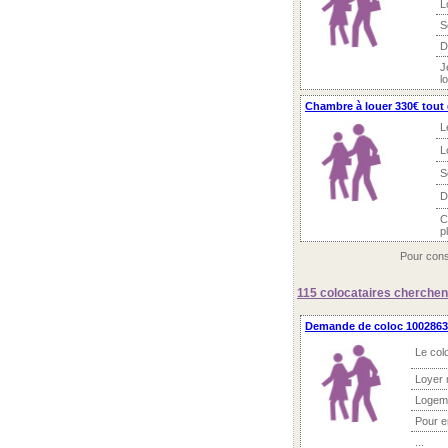
L
S
D
J
l
Chambre à louer 330€ tout co
L
L
S
D
C
p
Pour cons
115 colocataires
cherchent
Demande de coloc 1002863 
Le col
Loyer 
Logem
Pour 
...