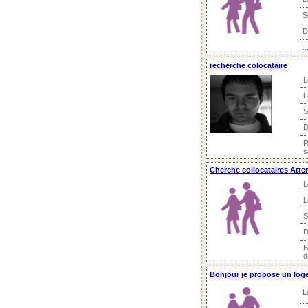
S
D
..
recherche colocataire
L
L
S
D
R
s
Cherche collocataires Atter
L
L
S
D
B
d
Bonjour je propose un loge
L