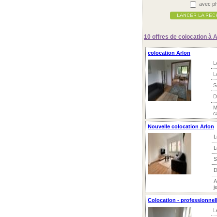
avec ph
10 offres
de colocation à A
colocation Arlon
L
L
S
D
M
c
Nouvelle colocation Arlon
L
L
S
D
A
j
Colocation - professionnel
L