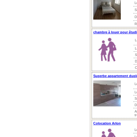
L
S
D
R
chambre à louer pour étud
L
L
S
D
C
Superbe appartement duplex
L
L
S
D
A
t
Colocation Arlon
L
L