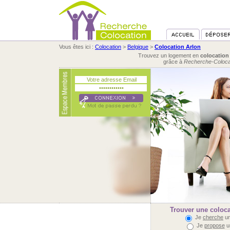
Vous êtes ici :
Colocation
>
Belgique
>
Colocation Arlon
Trouvez un logement en
colocation
grâce à
Recherche-Coloca
Trouver une coloca
Je
cherche
un
Je
propose
u