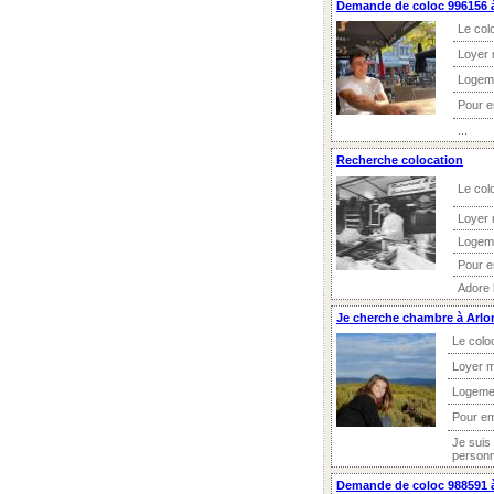
Demande de coloc 996156 à
Le col
Loyer 
Logem
Pour 
...
Recherche colocation
Le col
Loyer 
Logem
Pour 
Adore l
Je cherche chambre à Arlo
Le colo
Loyer m
Logeme
Pour e
Je suis
personne
Demande de coloc 988591 à