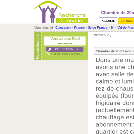
Chambre de 20m2
Vous êtes ici :
Colocation
>
France
>
Ile de France
>
94 - Val-de-Mar
Bienvenue
,
Chambre de 20m2 avec sa
Dans une mai
avons une ch
avec salle de
calme et lumi
rez-de-chaus
équipée (four
frigidaire don
(actuellement 
chauffage est
abonnement w
quartier est c