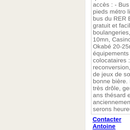
accès : - Bus
pieds métro l
bus du RER B
gratuit et fa
boulangeries
10mn, Casino
Okabé 20-25
équipements 
colocataires 
reconversion,
de jeux de so
bonne bière. 
très drôle, g
ans thésard e
anciennement
serons heureu
Contacter
Antoine