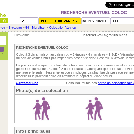
RECHERCHE EVENTUEL COLOC
nce
>
Bretagne
>
56 - Morbihan
>
Colocation Vannes
Bienvenue
,
Inscrivez-vous gratuitement
RECHERCHE EVENTUEL COLOC
Coloc à 3 dans maison au calme rdc + 2 étages - 4 chambres - 2 SdB - Véranda et
du port de Vannes mais pas hyper bien desservie donc c'est mieux d'avoir un véh
En prévision du départ prochain de notre coloc nous nous sommes inscrit ici pour 
guetter les demandes. Coloc à 3 dans laquelle chacun participe selon ses envie
ménage et le jardin ; l'essentiel est de s'impliquer. La chambre de passage est m
d'accueillir le prochain coloc en attendant le départ du coloc actuel.
Contacter Eric
Consultez toutes nos
offres de colocation sur
Photo(s) de la colocation
Infos principales