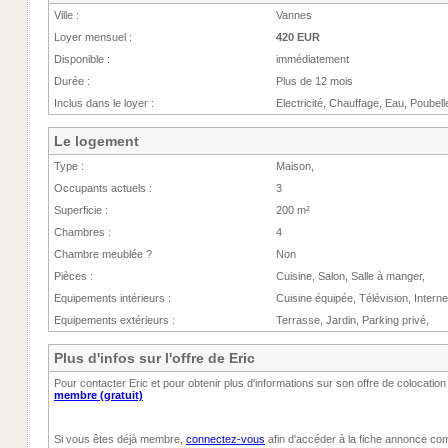
Ville :
Vannes
Loyer mensuel :
420 EUR
Disponible :
immédiatement
Durée :
Plus de 12 mois
Inclus dans le loyer :
Electricité, Chauffage, Eau, Poubell
Le logement
Type :
Maison,
Occupants actuels :
3
Superficie :
200 m²
Chambres :
4
Chambre meublée ?
Non
Pièces :
Cuisine, Salon, Salle à manger,
Equipements intérieurs :
Cuisine équipée, Télévision, Interne
Equipements extérieurs :
Terrasse, Jardin, Parking privé,
Plus d'infos sur l'offre de Eric
Pour contacter Eric et pour obtenir plus d'informations sur son offre de colocatio
membre (gratuit)
Si vous êtes déjà membre,
connectez-vous
afin d'accéder à la fiche annonce com