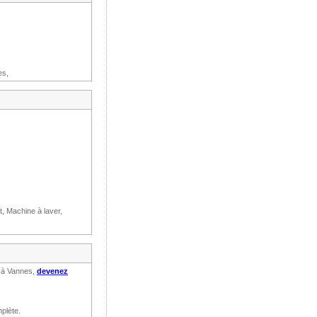
es,
t, Machine à laver,
n à Vannes,
devenez
plète.