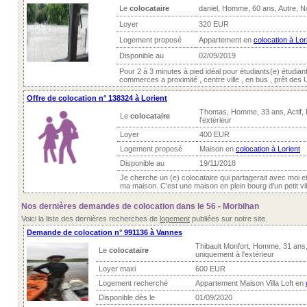
Le
colocataire
daniel, Homme, 60 ans, Autre, 
Loyer
320 EUR
Logement proposé
Appartement en
colocation à Lor
Disponible au
02/09/2019
Pour 2 à 3 minutes à pied idéal pour étudiants(e) étudiant
commerces a proximité , centre ville , en bus , prêt des U
Offre de colocation n° 138324 à Lorient
Thomas, Homme, 33 ans, Actif,
Le
colocataire
l'extérieur
Loyer
400 EUR
Logement proposé
Maison en
colocation à Lorient
Disponible au
19/11/2018
Je cherche un (e) colocataire qui partagerait avec moi e
ma maison. C'est une maison en plein bourg d'un petit vil
Nos dernières demandes de colocation dans le 56 - Morbihan
Voici la liste des dernières recherches de
logement
publiées sur notre site.
Demande de colocation n° 991136 à Vannes
Thibault Monfort, Homme, 31 ans
Le
colocataire
uniquement à l'extérieur
Loyer maxi
600 EUR
Logement recherché
Appartement Maison Villa Loft en
Disponible dès le
01/09/2020