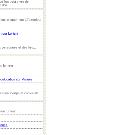
ù l'on peut vivre de
d'in ...
eur uniquement à l'extérieur
n sur Lorient
 personnes et des lieux.
...
on fumeur
n
colocation sur Vannes
ocation sympa et conviviale.
 Non fumeur
annes