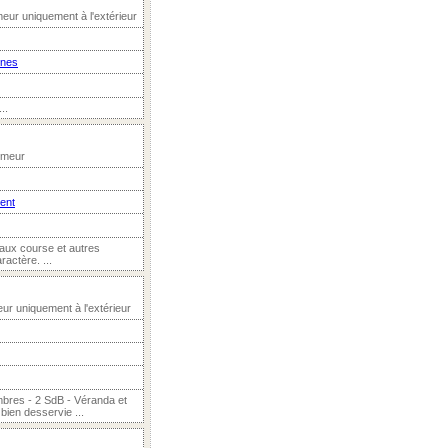
eur uniquement à l'extérieur
nnes
..
umeur
ient
 aux course et autres
actère. ...
ur uniquement à l'extérieur
mbres - 2 SdB - Véranda et
bien desservie ...