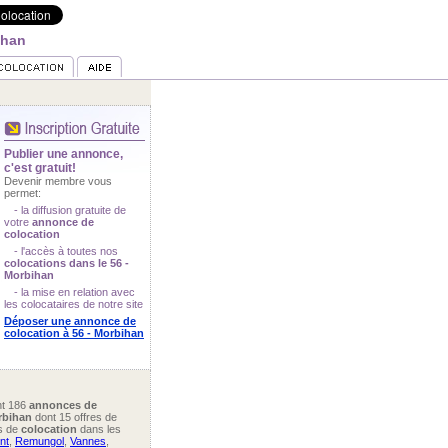
ihan
Publier une annonce,
c'est gratuit!
Devenir membre vous
permet:
- la diffusion gratuite de
votre
annonce de
colocation
- l'accès à toutes nos
colocations dans le 56 -
Morbihan
- la mise en relation avec
les colocataires de notre site
Déposer une annonce de
colocation à 56 - Morbihan
nt 186
annonces de
rbihan
dont 15 offres de
s de
colocation
dans les
nt
,
Remungol
,
Vannes
,