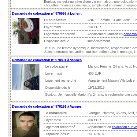
Bonjour, me voila qui rêve d'une vie en maison, une colocation o
chouettes moments conviviaux, simple tout en ayant un espace 
Demande de colocation n° 979999 à Lorient
Le
colocataire
ANNE, Femme, 61 ans, Actif, Fum
Loyer maxi
350 EUR
Logement recherché
Appartement Maison en
colocatio
Disponible dès le
immédiatement
Je suis une femme dynamique, bienveillante, respectueuse des
J'aime entretenir les jardins, cuisiner, même faire le ménage, le 
Demande de colocation n° 978801 à Vannes
Le
colocataire
Marion, Femme, 24 ans, Actif, N
Loyer maxi
400 EUR
Logement recherché
Appartement Maison Villa Loft e
Disponible dès le
19/12/2018
Bonjour, Je m'appelle Marion j'ai 24 ans, je recherche une col
...
Demande de colocation n° 978291 à Vannes
Le
colocataire
Georges, Homme, 35 ans, Actif,
Loyer maxi
400 EUR
Logement recherché
Appartement en
colocation sur V
Disponible dès le
30/11/2018