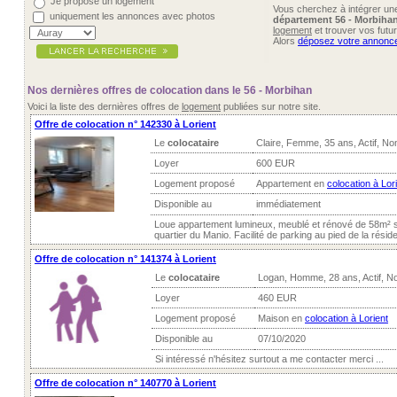
Je propose un logement
Vous cherchez à intégrer u
uniquement les annonces avec photos
département 56 - Morbiha
logement
et trouver vos futu
Alors
déposez votre annonc
Nos dernières offres de colocation dans le 56 - Morbihan
Voici la liste des dernières offres de
logement
publiées sur notre site.
Offre de colocation n° 142330 à Lorient
Le
colocataire
Claire, Femme, 35 ans, Actif, N
Loyer
600 EUR
Logement proposé
Appartement en
colocation à Lor
Disponible au
immédiatement
Loue appartement lumineux, meublé et rénové de 58m² s
quartier du Manio. Facilité de parking au pied de la résid
Offre de colocation n° 141374 à Lorient
Le
colocataire
Logan, Homme, 28 ans, Actif, N
Loyer
460 EUR
Logement proposé
Maison en
colocation à Lorient
Disponible au
07/10/2020
Si intéressé n'hésitez surtout a me contacter merci ...
Offre de colocation n° 140770 à Lorient