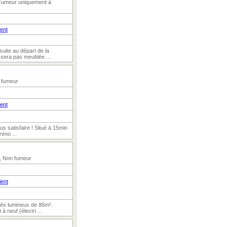
 Fumeur uniquement à
ient
suite au départ de la
sera pas meublée ...
n fumeur
ient
s satisfaire ! Situé à 15min
réno ...
f, Non fumeur
ient
rès lumineux de 86m².
 neuf (électri ...