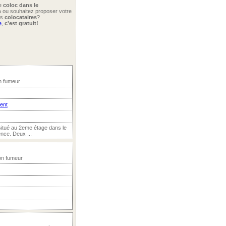
ne
coloc dans le
n
ou souhaitez proposer votre
rs
colocataires
?
e
,
c'est gratuit!
on fumeur
ient
itué au 2eme étage dans le
ence. Deux ...
on fumeur