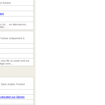
Non fumeur
ient
s (e) ....en alternances ,
BS , ...
 Fumeur uniquement à
t mon fils un week-end sur
lage avec ...
, Sans emploi, Fumeur
colocation sur Vannes