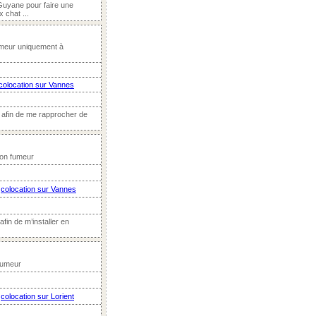
 Guyane pour faire une
 chat ...
umeur uniquement à
colocation sur Vannes
ée afin de me rapprocher de
Non fumeur
n
colocation sur Vannes
fin de m’installer en
Fumeur
n
colocation sur Lorient