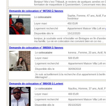
Bonjour! Moi c'est Thibault, je reviens de quelques années en
formation de maquettiste à Questembert. Concernant mes deux
Demande de colocation n° 987263 à Vannes
Sophie, Femme, 47 ans, Actif, F
Le
colocataire
l'extérieur
Loyer maxi
450 EUR
Logement recherché
Appartement Maison Villa Loft en
Disponible dès le
15/12/2020
bonjour, je souhaite venir m'installer en Bretagne en fin d'ann
ma famille. La vie en colocation me convient bien en ce mo ...
Demande de colocation n° 986564 à Vannes
Le
colocataire
kerena , Femme, 20 ans, Actif, 
Loyer maxi
500 EUR
Logement recherché
Appartement Maison Villa Loft e
Disponible dès le
30/09/2018
Je suis actuellement à la recherche d’un appartement à berlin a
Allemagne! ...
Demande de colocation n° 986430 à Lorient
Le
colocataire
Nacifou, Homme, 37 ans, Actif, 
Loyer maxi
400 EUR
Logement recherché
Appartement Maison Villa Loft e
Disponible dès le
05/10/2020