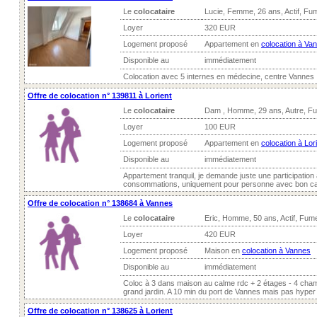
Le
colocataire
Lucie, Femme, 26 ans, Actif, Fum
Loyer
320 EUR
Logement proposé
Appartement en
colocation à Va
Disponible au
immédiatement
Colocation avec 5 internes en médecine, centre Vannes .
Offre de colocation n° 139811 à Lorient
Le
colocataire
Dam , Homme, 29 ans, Autre, F
Loyer
100 EUR
Logement proposé
Appartement en
colocation à Lor
Disponible au
immédiatement
Appartement tranquil, je demande juste une participation
consommations, uniquement pour personne avec bon car
Offre de colocation n° 138684 à Vannes
Le
colocataire
Eric, Homme, 50 ans, Actif, Fume
Loyer
420 EUR
Logement proposé
Maison en
colocation à Vannes
Disponible au
immédiatement
Coloc à 3 dans maison au calme rdc + 2 étages - 4 cha
grand jardin. A 10 min du port de Vannes mais pas hyper 
Offre de colocation n° 138625 à Lorient