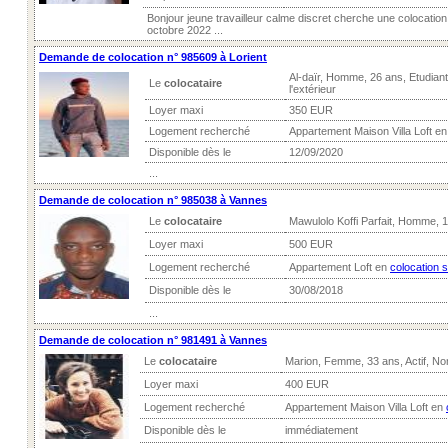
Bonjour jeune travailleur calme discret cherche une colocation 
octobre 2022 ...
Demande de colocation n° 985609 à Lorient
Al-daïr, Homme, 26 ans, Etudian
Le
colocataire
l'extérieur
Loyer maxi
350 EUR
Logement recherché
Appartement Maison Villa Loft e
Disponible dès le
12/09/2020
...
Demande de colocation n° 985038 à Vannes
Le
colocataire
Mawulolo Koffi Parfait, Homme, 
Loyer maxi
500 EUR
Logement recherché
Appartement Loft en
colocation 
Disponible dès le
30/08/2018
...
Demande de colocation n° 981491 à Vannes
Le
colocataire
Marion, Femme, 33 ans, Actif, N
Loyer maxi
400 EUR
Logement recherché
Appartement Maison Villa Loft en
Disponible dès le
immédiatement