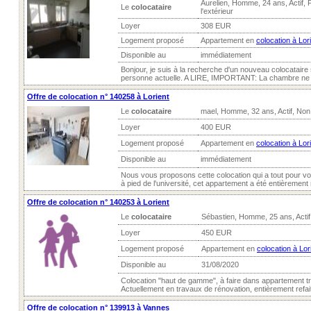
Aurelien, Homme, 24 ans, Actif,
Le
colocataire
l'extérieur
Loyer
308 EUR
Logement proposé
Appartement en
colocation à Lor
Disponible au
immédiatement
Bonjour, je suis à la recherche d'un nouveau colocataire 
personne actuelle. A LIRE, IMPORTANT: La chambre ne 
Offre de colocation n° 140258 à Lorient
Le
colocataire
mael, Homme, 32 ans, Actif, No
Loyer
400 EUR
Logement proposé
Appartement en
colocation à Lor
Disponible au
immédiatement
Nous vous proposons cette colocation qui a tout pour vou
à pied de l'université, cet appartement a été entièrement 
Offre de colocation n° 140253 à Lorient
Le
colocataire
Sébastien, Homme, 25 ans, Acti
Loyer
450 EUR
Logement proposé
Appartement en
colocation à Lor
Disponible au
31/08/2020
Colocation "haut de gamme", à faire dans appartement t
Actuellement en travaux de rénovation, entièrement refait à
Offre de colocation n° 139913 à Vannes