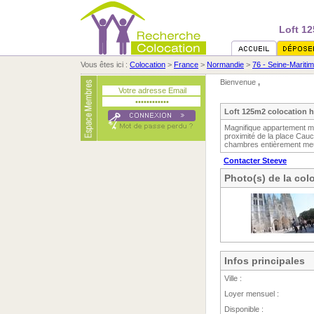
Loft 12
Vous êtes ici :
Colocation
>
France
>
Normandie
>
76 - Seine-Mariti
Bienvenue
,
Loft 125m2 colocation h
Magnifique appartement me
proximité de la place Cauc
chambres entièrement meu
Contacter Steeve
Photo(s) de la col
Infos principales
Ville :
Loyer mensuel :
Disponible :