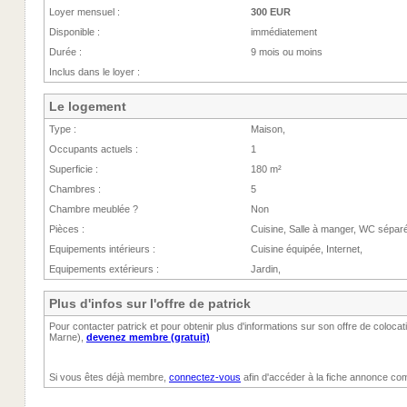
Loyer mensuel :
300 EUR
Disponible :
immédiatement
Durée :
9 mois ou moins
Inclus dans le loyer :
Le logement
Type :
Maison,
Occupants actuels :
1
Superficie :
180 m²
Chambres :
5
Chambre meublée ?
Non
Pièces :
Cuisine, Salle à manger, WC sépar
Equipements intérieurs :
Cuisine équipée, Internet,
Equipements extérieurs :
Jardin,
Plus d'infos sur l'offre de patrick
Pour contacter patrick et pour obtenir plus d'informations sur son offre de coloca
Marne),
devenez membre (gratuit)
Si vous êtes déjà membre,
connectez-vous
afin d'accéder à la fiche annonce com