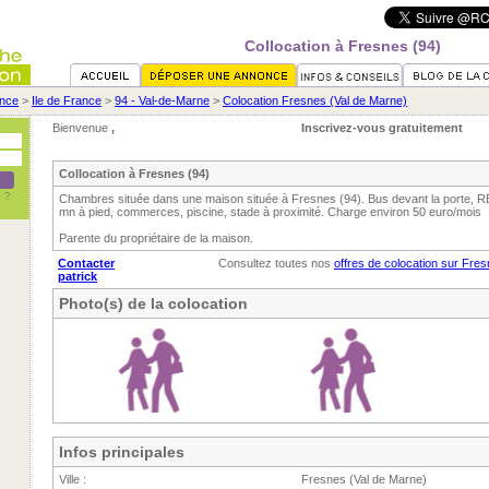
Collocation à Fresnes (94)
nce
>
Ile de France
>
94 - Val-de-Marne
>
Colocation Fresnes (Val de Marne)
Bienvenue
,
Inscrivez-vous gratuitement
Collocation à Fresnes (94)
Chambres située dans une maison située à Fresnes (94). Bus devant la porte, RE
mn à pied, commerces, piscine, stade à proximité. Charge environ 50 euro/mois
Parente du propriétaire de la maison.
Contacter
Consultez toutes nos
offres de colocation sur Fre
patrick
Photo(s) de la colocation
Infos principales
Ville :
Fresnes (Val de Marne)