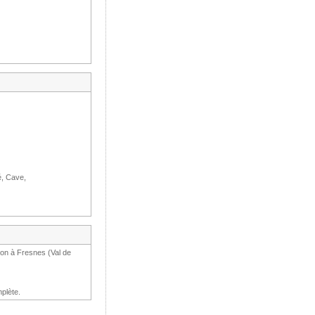
é, Cave,
tion à Fresnes (Val de
plète.