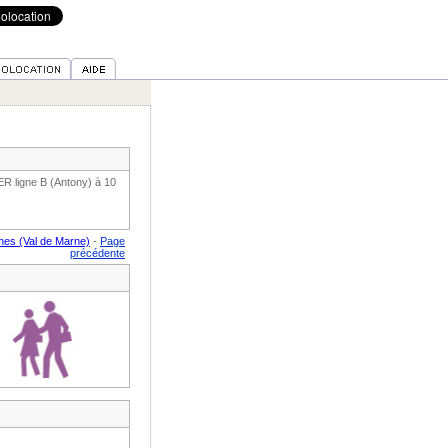
R ligne B (Antony) à 10
snes (Val de Marne)
-
Page
précédente