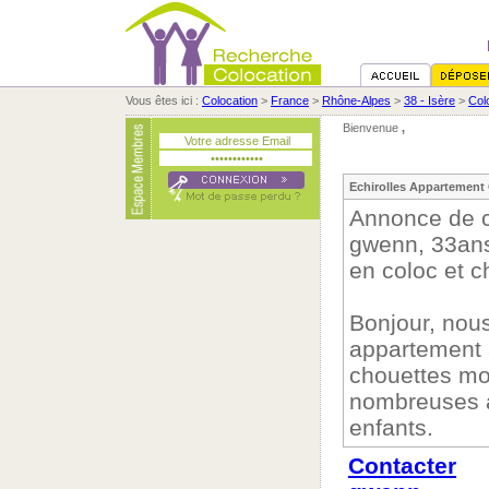
Vous êtes ici :
Colocation
>
France
>
Rhône-Alpes
>
38 - Isère
>
Col
Bienvenue
,
Echirolles Appartement
Annonce de c
gwenn, 33ans
en coloc et c
Bonjour, nou
appartement 
chouettes mo
nombreuses a
enfants.
Contacter