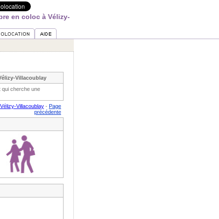
e en coloc à Vélizy-
élizy-Villacoublay
t qui cherche une
élizy-Villacoublay
-
Page
précédente