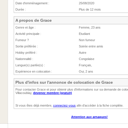
Date d'emménagement :
25/08/2020
Durée :
Plus de 12 mois
A propos de Grace
Genre et âge :
Femme, 23 ans
Activité principale :
Etudiant
Fumeur ?
Non fumeur
Sortie préférée :
Soirée entre amis
Hobby préféré :
Autre
Nationnalité :
Congolaise
Langue(s) parlée(s) :
Français,
Expérience en colocation :
Oui, 2 ans
Plus d'infos sur l'annonce de colocation de Grace
Pour contacter Grace et pour obtenir plus d'informations sur sa demande de coloc
Villacoublay,
devenez membre (gratuit)
Si vous êtes déjà membre,
connectez-vous
afin d'accéder à la fiche complète.
Attention aux arnaques!