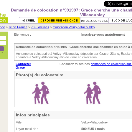
Demande de colocation n°991997: Grace cherche une chambr
Villacoublay
nce
>
Ile de France
>
78 - Yvelines
>
Colocation Vélizy-Villacoublay
Bienvenue
,
Inscrivez-vous gratuitement
Demande de colocation n°991997: Grace cherche une chambre en coloc à V
Annonce de colocataire à Vélizy-Villacoublay déposée par Grace, 23ans, Etudian
chambre à Vélizy-Villacoublay afin de vivre en colocation
Contacter
Consultez toutes nos
demandes de colocation sur V
Grace
Photo(s) du colocataire
Infos principales
Ville :
Vélizy-Villacoublay
Loyer maxi de :
500 EUR / mois