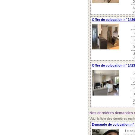
D
A
c
Offre de colocation n° 1426
L
L
L
D
U
c
Offre de colocation n° 14233
L
L
L
D
B
e
Nos dernières demandes de
Voici la liste des dernières re
Demande de colocation n° 1
Le
col