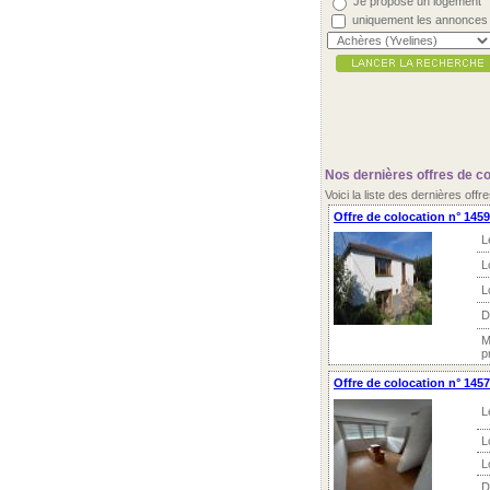
Je propose un logement
uniquement les annonces
Nos dernières offres de co
Voici la liste des dernières off
Offre de colocation n° 145
L
L
L
D
M
p
Offre de colocation n° 1457
L
L
L
D