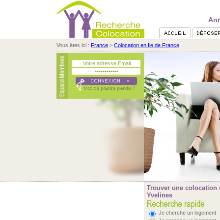
Ann
Vous êtes ici :
France
>
Colocation en Ile de France
Trouver une colocation 
Yvelines
Je cherche un logement