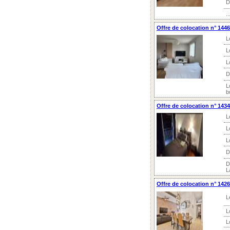
D
..
Offre de colocation n° 1446
L
L
L
D
L
b
Offre de colocation n° 1434
L
L
L
D
D
L
Offre de colocation n° 1426
L
L
L