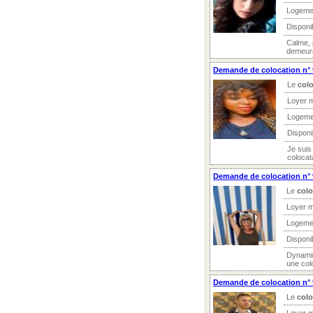
Logeme
Disponi
Calme, 
demeurer
Demande de colocation n°
Le
colo
Loyer 
Logeme
Disponi
Je suis
colocat
Demande de colocation n° 9
Le
colo
Loyer m
Logeme
Disponi
Dynamiq
une colo
Demande de colocation n° 9
Le
colo