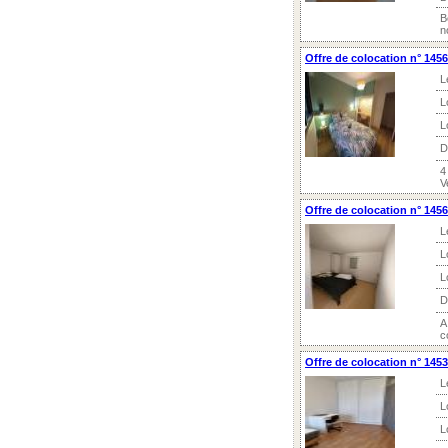
B
n
Offre de colocation n° 1456
L
L
L
D
4
V
Offre de colocation n° 1456
L
L
L
D
A
c
Offre de colocation n° 145
L
L
L