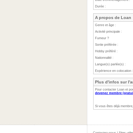
Durée :
A propos de Loan
Genre et âge :
Activité principale :
Fumeur ?
Sortie préférée :
Hobby préféré :
Nationnalité :
Langue(s) parlée(s) :
Expérience en colocation :
Plus d'infos sur l
Pour contacter Loan et pou
devenez membre (gratui
Si vous êtes déjà membre
Contactez-nous
|
Sites utile