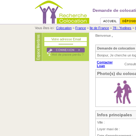
Demande de colocati
Vous êtes ici :
Colocation
>
France
>
Ile de France
>
78 - Yvelines
>
Bienvenue
,
Demande de colocation 
Bonjour, Je cherche un log
Contacter
Consult
Loan
Photo(s) du coloca
Infos principales
Ville :
Loyer maxi de :
Date d'emménagement :