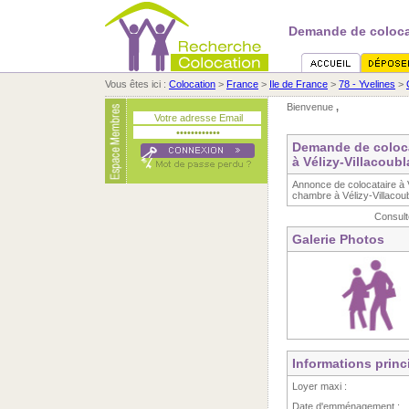
Demande de coloca
Vous êtes ici :
Colocation
>
France
>
Ile de France
>
78 - Yvelines
>
Bienvenue
,
Demande de coloc
à Vélizy-Villacoubl
Annonce de colocataire à
chambre à Vélizy-Villacoub
Consult
Galerie Photos
Informations princ
Loyer maxi :
Date d'emménagement :