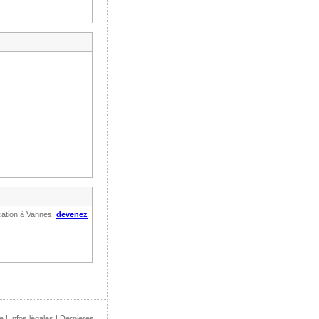
ocation à Vannes,
devenez
e
|
Infos légales
|
Dernieres