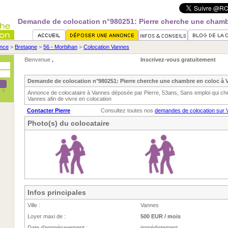
Demande de colocation n°980251: Pierre cherche une chamb
nce
>
Bretagne
>
56 - Morbihan
>
Colocation Vannes
Bienvenue
,
Inscrivez-vous gratuitement
Demande de colocation n°980251: Pierre cherche une chambre en coloc à 
Annonce de colocataire à Vannes déposée par Pierre, 53ans, Sans emploi qui c
Vannes afin de vivre en colocation
Contacter Pierre
Consultez toutes nos
demandes de colocation sur 
Photo(s) du colocataire
Infos principales
Ville :
Vannes
Loyer maxi de :
500 EUR / mois
Date d'emménagement :
immédiatement