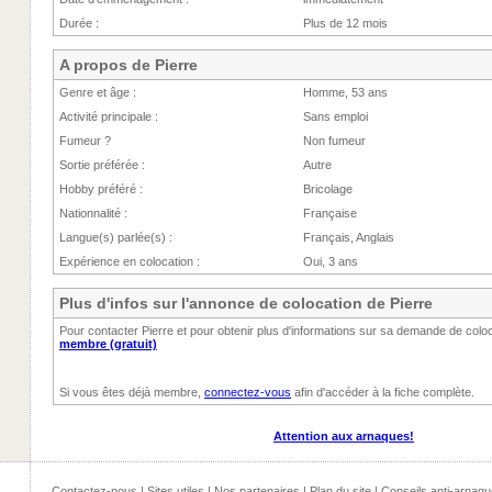
Durée :
Plus de 12 mois
A propos de Pierre
Genre et âge :
Homme, 53 ans
Activité principale :
Sans emploi
Fumeur ?
Non fumeur
Sortie préférée :
Autre
Hobby préféré :
Bricolage
Nationnalité :
Française
Langue(s) parlée(s) :
Français, Anglais
Expérience en colocation :
Oui, 3 ans
Plus d'infos sur l'annonce de colocation de Pierre
Pour contacter Pierre et pour obtenir plus d'informations sur sa demande de col
membre (gratuit)
Si vous êtes déjà membre,
connectez-vous
afin d'accéder à la fiche complète.
Attention aux arnaques!
Contactez-nous
|
Sites utiles
|
Nos partenaires
|
Plan du site
|
Conseils anti-arnaqu