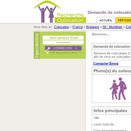
Demande de colocati
Vous êtes ici :
Colocation
>
France
>
Bretagne
>
56 - Morbihan
>
Col
Bienvenue
,
Demande de colocation 
Annonce de colocataire à
afin de vivre en colocation
Contacter Énora
Photo(s) du coloca
Infos principales
Ville :
Loyer maxi de :
Date d'emménagement :