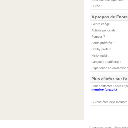
Durée :
A propos de Énora
Genre et âge :
Activité principale :
Fumeur ?
Sortie préférée :
Hobby préféré :
Nationnalité :
Langue(s) parlée(s) :
Expérience en colocation :
Plus d'infos sur l
Pour contacter Énora et p
membre (gratuit)
Si vous êtes déjà membre
Contactez-nous
|
Sites utile