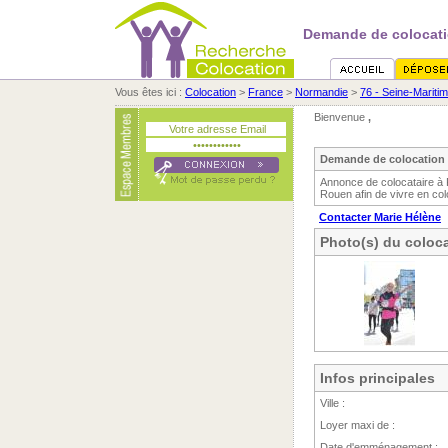
Demande de colocati
Vous êtes ici :
Colocation
>
France
>
Normandie
>
76 - Seine-Mariti
Bienvenue
,
Demande de colocation 
Annonce de colocataire à 
Rouen afin de vivre en col
Contacter Marie Hélène
Photo(s) du coloca
Infos principales
Ville :
Loyer maxi de :
Date d'emménagement :