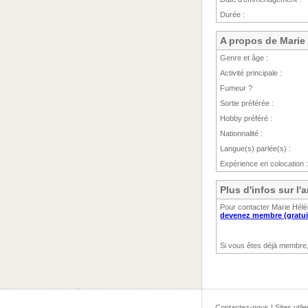
Durée :
A propos de Marie
Genre et âge :
Activité principale :
Fumeur ?
Sortie préférée :
Hobby préféré :
Nationnalité :
Langue(s) parlée(s) :
Expérience en colocation :
Plus d'infos sur l
Pour contacter Marie Hélè
devenez membre (gratui
Si vous êtes déjà membre
Contactez-nous
|
Sites utile