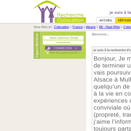
je suis à l
Vous êtes ici :
Colocation
>
France
>
Alsace
>
68 - Haut-Rhin
>
Colo
Bienvenue
,
je suis à la recherche d'
Bonjour, Je m
de terminer 
vais poursuiv
Alsace à Mulh
quelqu’un de 
à la vie en 
expériences d
conviviale où
(propreté, tra
j’aime l’infor
toujours part