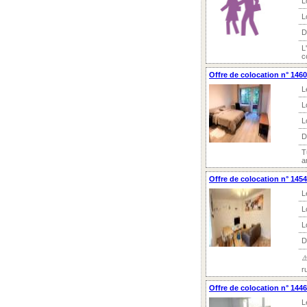
L
L
D
L
c
Offre de colocation n° 146
L
L
L
D
T
a
Offre de colocation n° 145
L
L
L
D
⚠
r
Offre de colocation n° 144
L