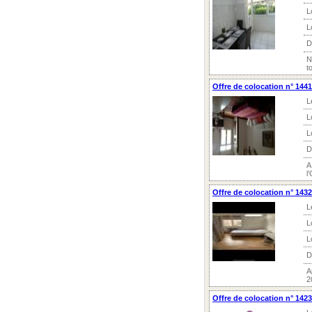
L
L
D
N
t
Offre de colocation n° 144
L
L
L
D
A
l
Offre de colocation n° 143
L
L
L
D
A
2
Offre de colocation n° 142