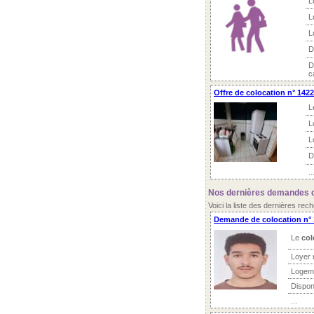
L
L
L
D
D
c
Offre de colocation n° 142
L
L
L
D
..
Nos dernières demandes d
Voici la liste des dernières re
Demande de colocation n°
Le
col
Loyer 
Logem
Dispon
...