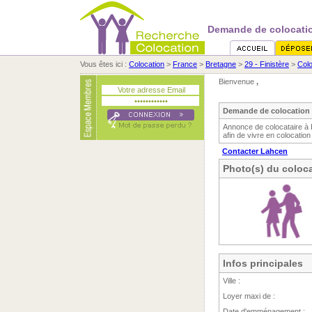
Demande de colocatio
Vous êtes ici :
Colocation
>
France
>
Bretagne
>
29 - Finistère
>
Colo
Bienvenue
,
Demande de colocation 
Annonce de colocataire à 
afin de vivre en colocation
Contacter Lahcen
Photo(s) du coloca
Infos principales
Ville :
Loyer maxi de :
Date d'emménagement :