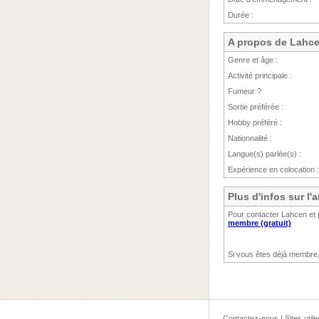
Durée :
A propos de Lahc
Genre et âge :
Activité principale :
Fumeur ?
Sortie préférée :
Hobby préféré :
Nationnalité :
Langue(s) parlée(s) :
Expérience en colocation :
Plus d'infos sur l
Pour contacter Lahcen et 
membre (gratuit)
Si vous êtes déjà membre
Contactez-nous
|
Sites utile