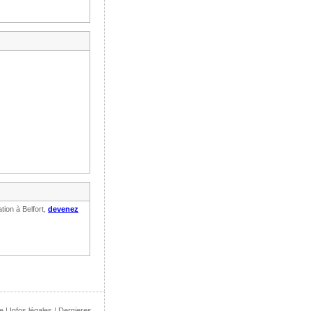
tion à Belfort,
devenez
e
|
Infos légales
|
Dernieres