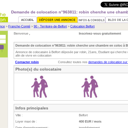
Demande de colocation n°963811: robin cherche une chambr
nce
>
Franche-Comté
>
90 - Territoire-de-Belfort
>
Colocation Belfort
Bienvenue
,
Inscrivez-vous gratuitement
Demande de colocation n°963811: robin cherche une chambre en coloc à B
Annonce de colocataire à Belfort déposée par robin, 21ans, Etudiant qui cherche
afin de vivre en colocation
Contacter robin
Consultez toutes nos
demandes de colocation sur 
Photo(s) du colocataire
Infos principales
Ville :
Belfort
Loyer maxi de :
400 EUR / mois
Date d'emménagement :
immédiatement