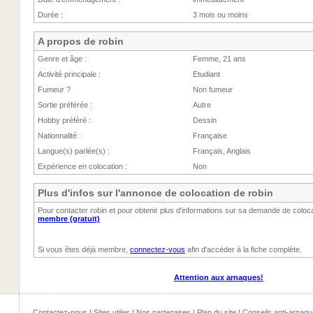
Durée :
3 mois ou moins
A propos de robin
Genre et âge :
Femme, 21 ans
Activité principale :
Etudiant
Fumeur ?
Non fumeur
Sortie préférée :
Autre
Hobby préféré :
Dessin
Nationnalité :
Française
Langue(s) parlée(s) :
Français, Anglais
Expérience en colocation :
Non
Plus d'infos sur l'annonce de colocation de robin
Pour contacter robin et pour obtenir plus d'informations sur sa demande de coloca
membre (gratuit)
Si vous êtes déjà membre,
connectez-vous
afin d'accéder à la fiche complète.
Attention aux arnaques!
Contactez-nous
|
Sites utiles
|
Nos partenaires
|
Plan du site
|
Conseils anti-arnaqu