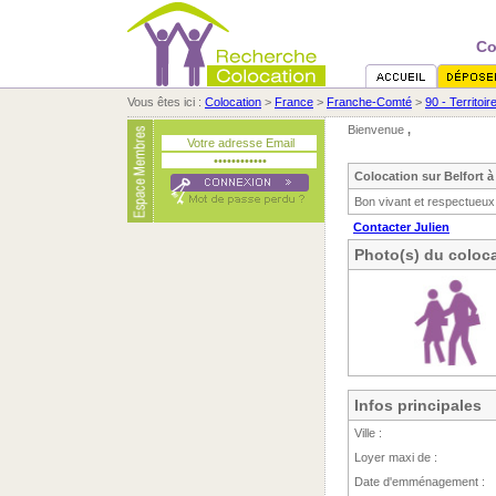
Co
Vous êtes ici :
Colocation
>
France
>
Franche-Comté
>
90 - Territoir
Bienvenue
,
Colocation sur Belfort à
Bon vivant et respectueux
Contacter Julien
Photo(s) du coloca
Infos principales
Ville :
Loyer maxi de :
Date d'emménagement :