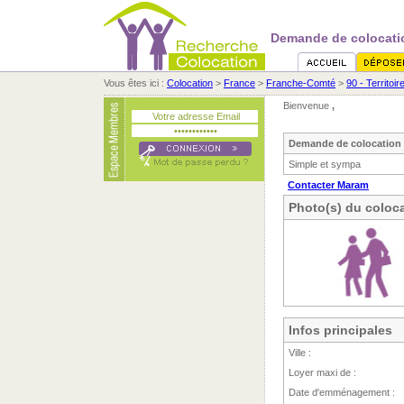
Demande de colocatio
Vous êtes ici :
Colocation
>
France
>
Franche-Comté
>
90 - Territoir
Bienvenue
,
Demande de colocation 
Simple et sympa
Contacter Maram
Photo(s) du coloca
Infos principales
Ville :
Loyer maxi de :
Date d'emménagement :