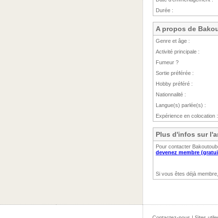
Durée :
A propos de Bako
Genre et âge :
Activité principale :
Fumeur ?
Sortie préférée :
Hobby préféré :
Nationnalité :
Langue(s) parlée(s) :
Expérience en colocation :
Plus d'infos sur 
Pour contacter Bakoutoubo
devenez membre (gratui
Si vous êtes déjà membre
Contactez-nous
|
Sites utile