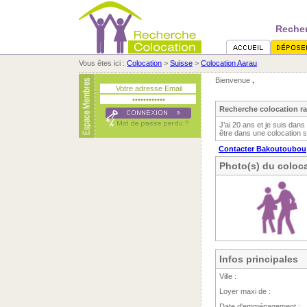
Recher
Vous êtes ici :
Colocation
>
Suisse
>
Colocation Aarau
Bienvenue
,
Recherche colocation ra
J’ai 20 ans et je suis dans
être dans une colocation s
Contacter Bakoutoubou
Photo(s) du coloca
Infos principales
Ville :
Loyer maxi de :
Date d'emménagement :