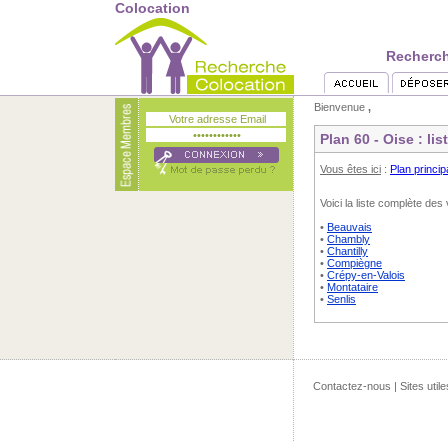
Colocation
Recherche
Bienvenue
,
Plan 60 - Oise : lis
Vous êtes ici
:
Plan princip
Voici la liste complète des 
•
Beauvais
•
Chambly
•
Chantilly
•
Compiègne
•
Crépy-en-Valois
•
Montataire
•
Senlis
Contactez-nous
|
Sites utile