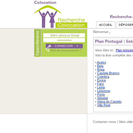
Colocation
Recherche-C
Bienvenue
,
Plan Portugal : list
Vous êtes ici :
Plan princip
Voici la liste complète des 
•
Aveiro
•
Beja
•
Briga
•
Castela Branco
•
Coimbra
•
Evora
•
Faro
•
Leiria
•
Lisbonne
•
Porto
•
Sétubal
•
Viana do Castelo
•
Villa Real
Contactez-nous
|
Sites utile