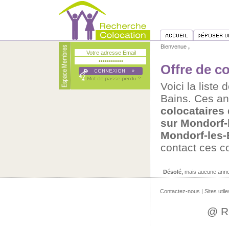
Bienvenue
,
Offre de c
Voici la liste
Bains. Ces a
colocataires
sur Mondorf-
Mondorf-les-
contact ces c
Désolé,
mais aucune annon
Contactez-nous
|
Sites utile
@ R