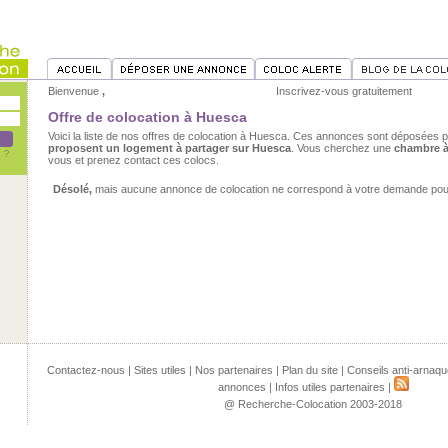
Bienvenue
,
Inscrivez-vous gratuitement
Offre de colocation à Huesca
Voici la liste de nos offres de colocation à Huesca. Ces annonces sont déposées 
proposent un logement à partager sur Huesca
. Vous cherchez une
chambre 
vous et prenez contact ces colocs.
Désolé,
mais aucune annonce de colocation ne correspond à votre demande pour 
Contactez-nous
|
Sites utiles
|
Nos partenaires
|
Plan du site
|
Conseils anti-arnaqu
annonces
|
Infos utiles partenaires
|
@ Recherche-Colocation 2003-2018