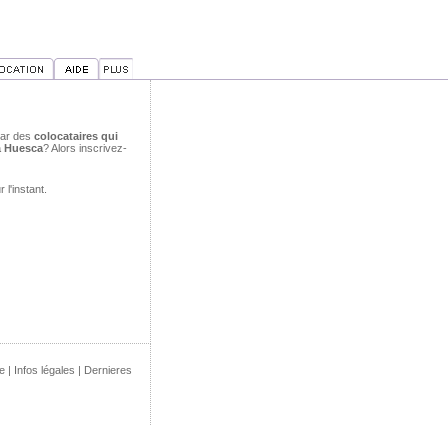
par des
colocataires qui
à Huesca
? Alors inscrivez-
l'instant.
e
|
Infos légales
|
Dernieres