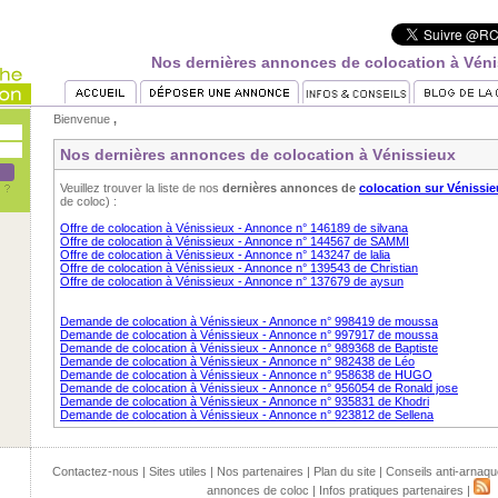
Nos dernières annonces de colocation à Véni
Bienvenue
,
Nos dernières annonces de colocation à Vénissieux
Veuillez trouver la liste de nos
dernières annonces de
colocation sur Vénissi
de coloc) :
Offre de colocation à Vénissieux - Annonce n° 146189 de silvana
Offre de colocation à Vénissieux - Annonce n° 144567 de SAMMI
Offre de colocation à Vénissieux - Annonce n° 143247 de lalia
Offre de colocation à Vénissieux - Annonce n° 139543 de Christian
Offre de colocation à Vénissieux - Annonce n° 137679 de aysun
Demande de colocation à Vénissieux - Annonce n° 998419 de moussa
Demande de colocation à Vénissieux - Annonce n° 997917 de moussa
Demande de colocation à Vénissieux - Annonce n° 989368 de Baptiste
Demande de colocation à Vénissieux - Annonce n° 982438 de Léo
Demande de colocation à Vénissieux - Annonce n° 958638 de HUGO
Demande de colocation à Vénissieux - Annonce n° 956054 de Ronald jose
Demande de colocation à Vénissieux - Annonce n° 935831 de Khodri
Demande de colocation à Vénissieux - Annonce n° 923812 de Sellena
Contactez-nous
|
Sites utiles
|
Nos partenaires
|
Plan du site
|
Conseils anti-arnaqu
annonces de coloc
|
Infos pratiques partenaires
|