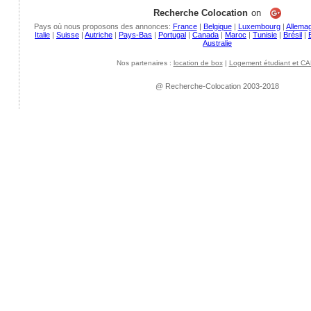
Recherche Colocation
on
Pays où nous proposons des annonces:
France
|
Belgique
|
Luxembourg
|
Allema
Italie
|
Suisse
|
Autriche
|
Pays-Bas
|
Portugal
|
Canada
|
Maroc
|
Tunisie
|
Brésil
|
Australie
Nos partenaires :
location de box
|
Logement étudiant et CA
@ Recherche-Colocation 2003-2018