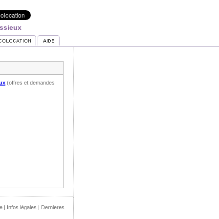
ssieux
eux
(offres et demandes
e
|
Infos légales
|
Dernieres