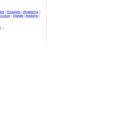
gne
|
Espagne
|
Angleterre
|
Ecosse
|
Irlande
|
Andorre
|
F
|