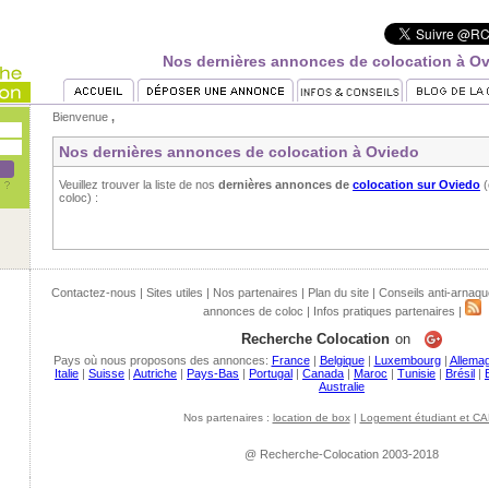
Nos dernières annonces de colocation à O
Bienvenue
,
Nos dernières annonces de colocation à Oviedo
Veuillez trouver la liste de nos
dernières annonces de
colocation sur Oviedo
(
coloc) :
Contactez-nous
|
Sites utiles
|
Nos partenaires
|
Plan du site
|
Conseils anti-arnaqu
annonces de coloc
|
Infos pratiques partenaires
|
Recherche Colocation
on
Pays où nous proposons des annonces:
France
|
Belgique
|
Luxembourg
|
Allema
Italie
|
Suisse
|
Autriche
|
Pays-Bas
|
Portugal
|
Canada
|
Maroc
|
Tunisie
|
Brésil
|
Australie
Nos partenaires :
location de box
|
Logement étudiant et CA
@ Recherche-Colocation 2003-2018