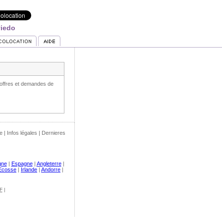
viedo
offres et demandes de
e
|
Infos légales
|
Dernieres
gne
|
Espagne
|
Angleterre
|
Ecosse
|
Irlande
|
Andorre
|
F
|