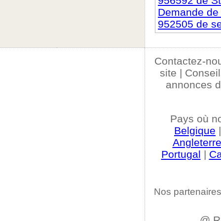
956592 de S
Demande de c
952505 de se
Contactez-no
site
|
Conseil
annonces d
Pays où n
Belgique
Angleterr
Portugal
|
C
Nos partenaires
@ R