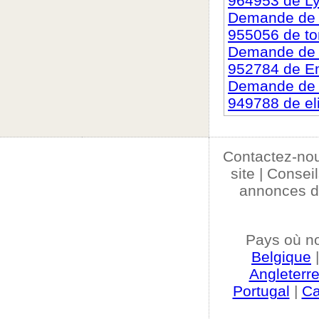
964953 de Ly
Demande de c
955056 de to
Demande de c
952784 de Em
Demande de c
949788 de el
Contactez-no
site
|
Conseil
annonces d
Pays où n
Belgique
Angleterr
Portugal
|
C