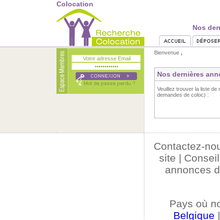
Colocation
Nos der
Bienvenue
,
Nos dernières ann
Veuillez trouver la liste de
demandes de coloc) :
Contactez-no
site
|
Conseil
annonces d
Pays où n
Belgique