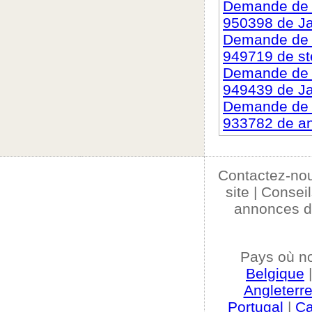
Demande de c
950398 de Ja
Demande de c
949719 de s
Demande de c
949439 de J
Demande de c
933782 de a
Contactez-no
site
|
Conseil
annonces d
Pays où n
Belgique
Angleterr
Portugal
|
C