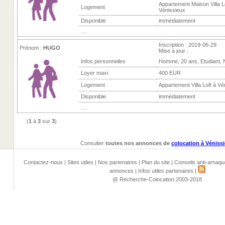
Appartement Maison Villa L
Logement
Vénissieux
Disponible
immédiatement
....
Inscription : 2019-06-29
Prénom :
HUGO
Mise à jour :
Infos personnelles
Homme, 20 ans, Etudiant,
Loyer maxi
400 EUR
Logement
Appartement Villa Loft à Vé
Disponible
immédiatement
....
(
1
à
3
sur
3
)
Consulter
toutes nos annonces de
colocation à Véniss
Contactez-nous
|
Sites utiles
|
Nos partenaires
|
Plan du site
|
Conseils anti-arnaqu
annonces
|
Infos utiles partenaires
|
@ Recherche-Colocation 2003-2018