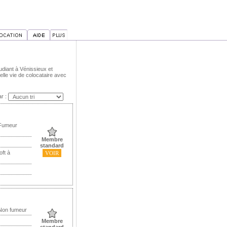
udiant à Vénissieux et
lle vie de colocataire avec
ar :
 Fumeur
Membre
standard
oft à
VOIR
 Non fumeur
Membre