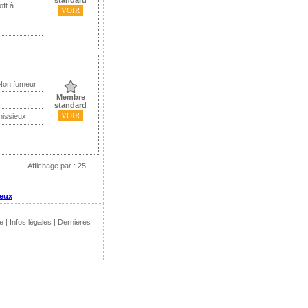
standard
oft à
VOIR
 Non fumeur
Membre
standard
VOIR
nissieux
Affichage par : 25
ieux
e
|
Infos légales
|
Dernieres