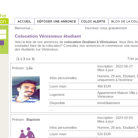
Bienvenue
,
Inscrivez-vous gratuitement
Colocation Vénissieux étudiant
Voici la liste de nos annonces de
colocation étudiant à Vénissieux
. Vous êtes ét
souhaitez faire de la colocation? Consultez nos annonces et commencer une nouve
des étudiants sur Vénissieux.
Trier p
(
1
à
3
sur
3
)
Inscription : 2022-06-27
Prénom :
Léo
Mise à jour :
Homme, 29 ans, Etudiant,
Infos personnelles
uniquement à l'extérieur
Loyer maxi
400 EUR
Appartement Maison Villa L
Logement
Vénissieux
Disponible
immédiatement
....
Inscription : 2023-02-03
Prénom :
Baptiste
Mise à jour :
Infos personnelles
Homme, 28 ans, Etudiant,
Loyer maxi
520 EUR