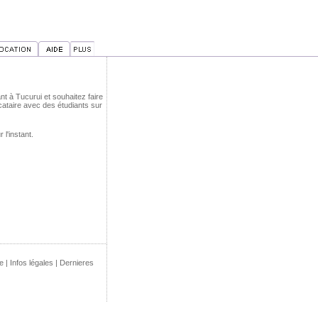
nt à Tucurui et souhaitez faire
ataire avec des étudiants sur
l'instant.
e
|
Infos légales
|
Dernieres