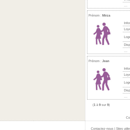
....
Prénom :
Mirza
Info
Loy
Log
Disp
....
Prénom :
Jean
Info
Loy
Log
Disp
....
(
1
à
9
sur
9
)
Co
Contactez-nous
|
Sites utile