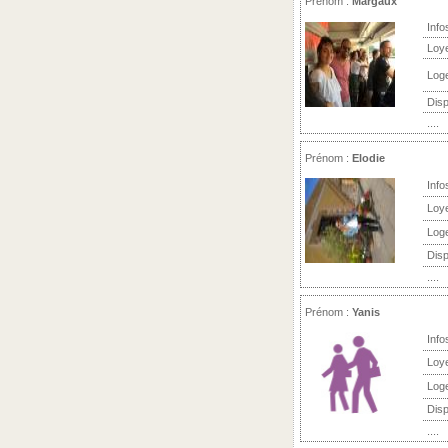
Prénom :
Margaux
Info
Loy
Log
Disp
....
Prénom :
Elodie
Info
Loy
Log
Disp
....
Prénom :
Yanis
Info
Loy
Log
Disp
....