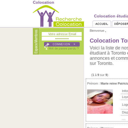
Colocation
Colocation étudi
Bienvenue
,
Colocation To
Voici la liste de 
étudiant à Toronto 
annonces et commen
sur Toronto.
(
1
à
9
sur
9
)
Prénom :
Marie reine Patrici
Info
Loy
Log
Disp
....