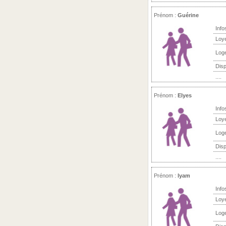
Prénom :
Guérine
Info
Loy
Log
Disp
....
Prénom :
Elyes
Info
Loy
Log
Disp
....
Prénom :
lyam
Info
Loy
Log