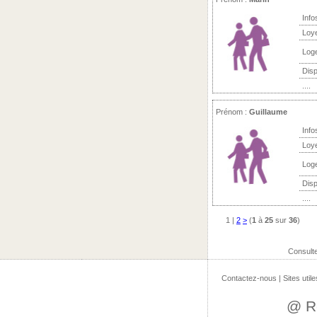
Info
Loy
Log
Disp
....
Prénom :
Guillaume
Info
Loy
Log
Disp
....
1
|
2
>
(
1
à
25
sur
36
)
Consult
Contactez-nous
|
Sites utile
@ R