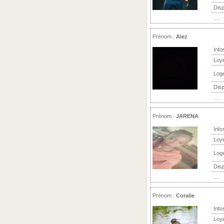
Disp
....
Prénom :
Alez
Info
Loy
Log
Disp
....
Prénom :
JARENA
Info
Loy
Log
Disp
....
Prénom :
Coralie
Info
Loy