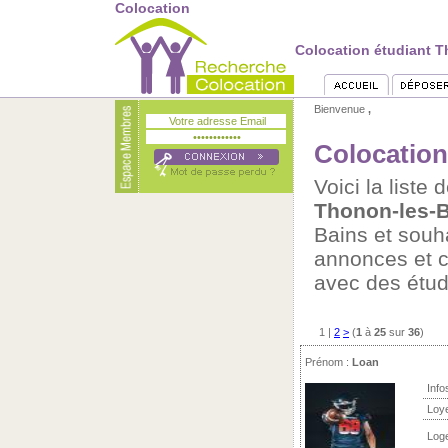
Colocation
Colocation étudiant T
Bienvenue
,
Colocation
Voici la list
Thonon-les-
Bains et souh
annonces et c
avec des étud
1
|
2
>
(
1
à
25
sur
36
)
Prénom :
Loan
Info
Loy
Log