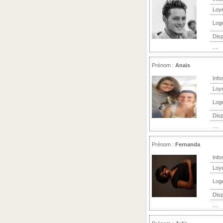
Loy
Log
Disp
....
Prénom :
Anais
Info
Loy
Log
Disp
....
Prénom :
Fernanda
Info
Loy
Log
Disp
....