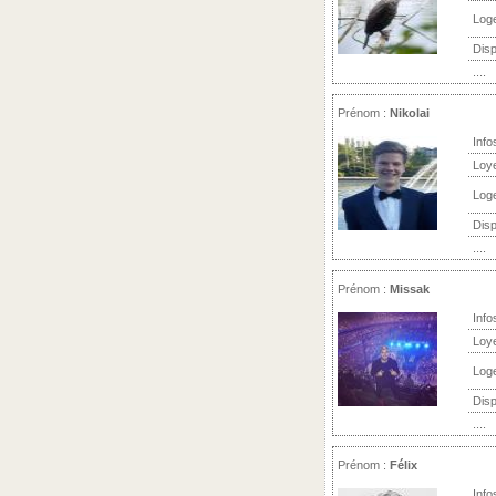
Log
Disp
....
Prénom :
Nikolai
Info
Loy
Log
Disp
....
Prénom :
Missak
Info
Loy
Log
Disp
....
Prénom :
Félix
Info