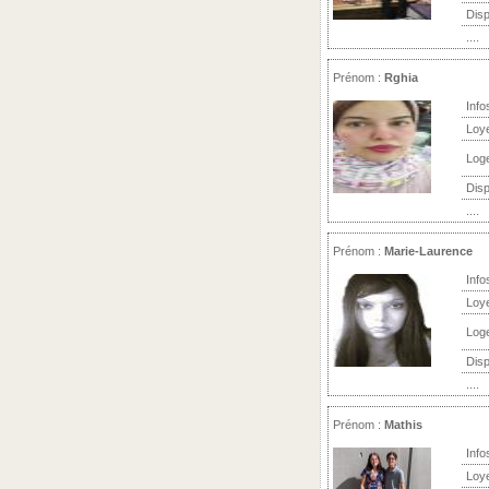
Disp
....
Prénom :
Rghia
Info
Loy
Log
Disp
....
Prénom :
Marie-Laurence
Info
Loy
Log
Disp
....
Prénom :
Mathis
Info
Loy