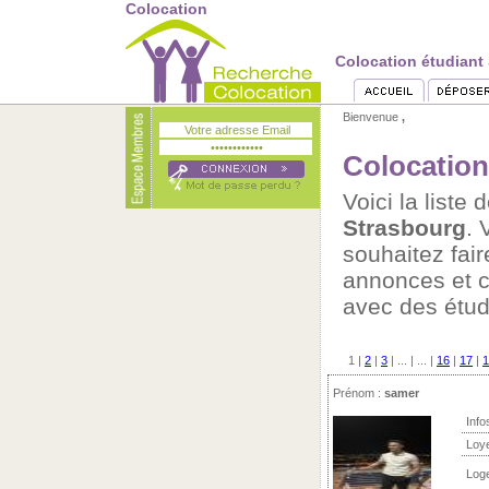
Colocation
Colocation étudiant
Bienvenue
,
Colocation
Voici la list
Strasbourg
. 
souhaitez fai
annonces et c
avec des étud
1
|
2
|
3
| ... | ... |
16
|
17
|
1
Prénom :
samer
Info
Loy
Log