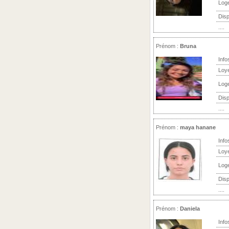
Log
Disp
....
Prénom :
Bruna
Info
Loy
Log
Disp
....
Prénom :
maya hanane
Info
Loy
Log
Disp
....
Prénom :
Daniela
Info