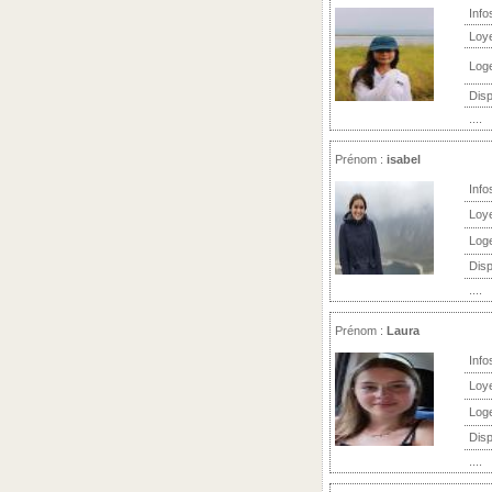
Info
Loy
Log
Disp
....
Prénom :
isabel
Info
Loy
Log
Disp
....
Prénom :
Laura
Info
Loy
Log
Disp
....