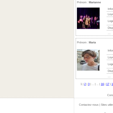
Prénom :
Marianne
Info
Loy
Log
Disp
....
Prénom :
Maria
Info
Loy
Log
Disp
....
1
|
2
|
3
| ... | ... |
16
|
17
|
1
Cons
Contactez-nous
|
Sites utile