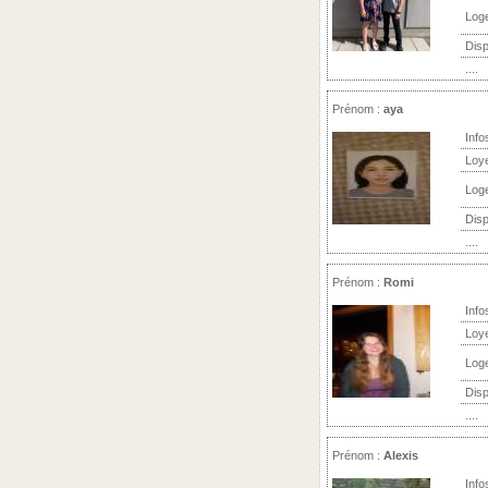
Log
Disp
....
Prénom :
aya
Info
Loy
Log
Disp
....
Prénom :
Romi
Info
Loy
Log
Disp
....
Prénom :
Alexis
Info