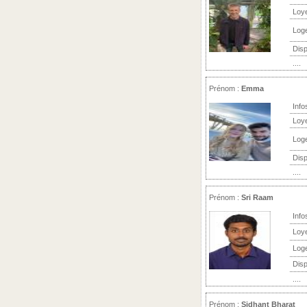
Loy
Log
Disp
....
Prénom :
Emma
Info
Loy
Log
Disp
....
Prénom :
Sri Raam
Info
Loy
Log
Disp
....
Prénom :
Sidhant Bharat