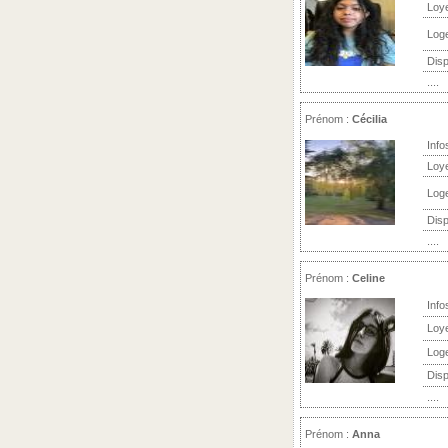
Loy
Log
Disp
....
Prénom :
Cécilia
Info
Loy
Log
Disp
....
Prénom :
Celine
Info
Loy
Log
Disp
....
Prénom :
Anna