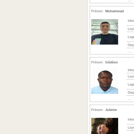
....
Prénom :
Mohammad
Info
Loy
Log
Disp
....
Prénom :
Gédéon
Info
Loy
Log
Disp
....
Prénom :
Juliette
Info
Loy