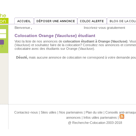
Bienvenue
,
Inscrivez-vous gratuitement
Colocation Orange (Vaucluse) étudiant
Voici la liste de nos annonces de
colocation étudiant à Orange (Vaucluse)
. Vou
(Vaucluse) et souhaitez faire de la colocation? Consultez nos annonces et commen
colocataire avec des étudiants sur Orange (Vaucluse).
Désolé,
mais aucune annonce de colocation ne correspond à votre demande pour 
Contactez-nous
|
Sites utiles
|
Nos partenaires
|
Plan du site
|
Conseils anti-arnaqu
annonces
|
Infos utiles partenaires
|
@ Recherche-Colocation 2003-2018