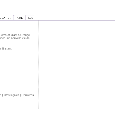
s êtes étudiant à Orange
cer une nouvelle vie de
l'instant.
e
|
Infos légales
|
Dernieres