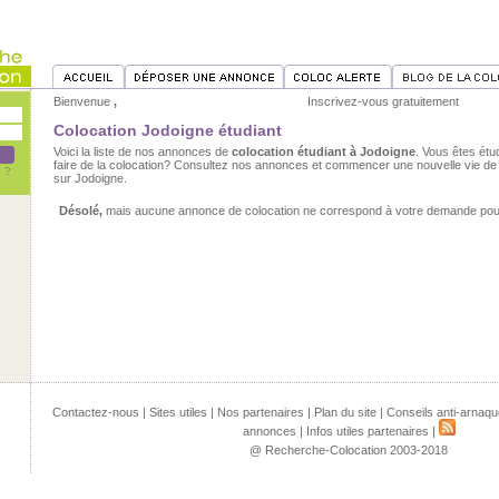
Bienvenue
,
Inscrivez-vous gratuitement
Colocation Jodoigne étudiant
Voici la liste de nos annonces de
colocation étudiant à Jodoigne
. Vous êtes étu
faire de la colocation? Consultez nos annonces et commencer une nouvelle vie de 
sur Jodoigne.
Désolé,
mais aucune annonce de colocation ne correspond à votre demande pour 
Contactez-nous
|
Sites utiles
|
Nos partenaires
|
Plan du site
|
Conseils anti-arnaqu
annonces
|
Infos utiles partenaires
|
@ Recherche-Colocation 2003-2018