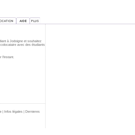
diant à Jodoigne et souhaitez
colocataire avec des étudiants
l'instant.
e
|
Infos légales
|
Dernieres