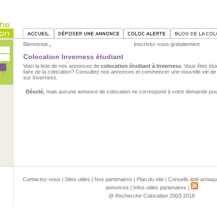
Bienvenue
,
Inscrivez-vous gratuitement
Colocation Inverness étudiant
Voici la liste de nos annonces de
colocation étudiant à Inverness
. Vous êtes étu
faire de la colocation? Consultez nos annonces et commencer une nouvelle vie de 
sur Inverness.
Désolé,
mais aucune annonce de colocation ne correspond à votre demande pour 
Contactez-nous
|
Sites utiles
|
Nos partenaires
|
Plan du site
|
Conseils anti-arnaqu
annonces
|
Infos utiles partenaires
|
@ Recherche-Colocation 2003-2018