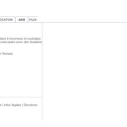
diant à Inverness et souhaitez
colocataire avec des étudiants
l'instant.
e
|
Infos légales
|
Dernieres