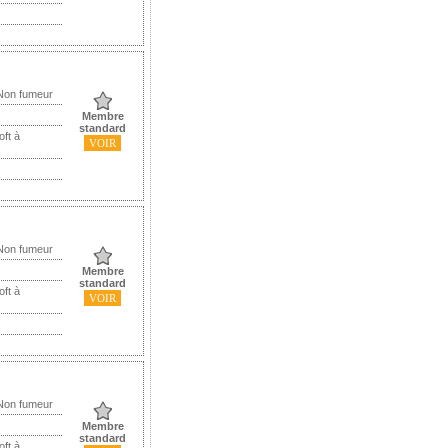
 Non fumeur
Membre
standard
oft à
VOIR
 Non fumeur
Membre
standard
oft à
VOIR
 Non fumeur
Membre
standard
oft à