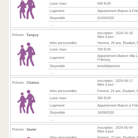
Loyer maxi
500 EUR
Logement
Appartement Maison à Frib
Disponible
01/09/2020
....
Inscription : 2024-10-16
Prénom :
Tanguy
Mise à jour :
Infos personnelles
Homme, 29 ans, Etudiant,
Loyer maxi
700 EUR
Appartement Maison Villa L
Logement
Fribourg
Disponible
immédiatement
....
Inscription : 2024-09-17
Prénom :
Chaïma
Mise à jour :
Infos personnelles
Femme, 24 ans, Etudiant, 
Loyer maxi
350 EUR
Logement
Appartement Maison à Frib
Disponible
19/09/2020
....
Inscription : 2024-05-04
Prénom :
Xavier
Mise à jour :
Infos personnelles
Homme, 22 ans, Etudiant,