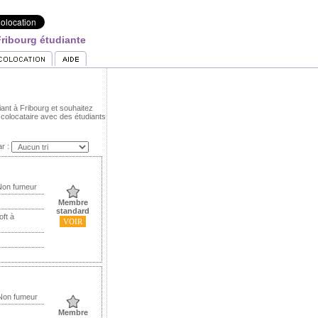
Fribourg étudiante
iant à Fribourg et souhaitez
colocataire avec des étudiants
ar :
Non fumeur
Membre
standard
oft à
VOIR
 Non fumeur
Membre