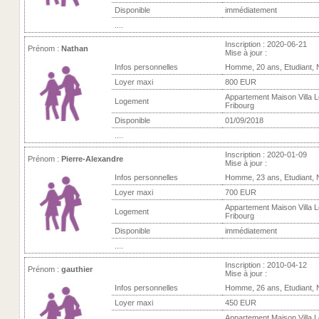
Disponible
immédiatement
....
Inscription : 2020-06-21
Prénom :
Nathan
Mise à jour :
Infos personnelles
Homme, 20 ans, Etudiant,
Loyer maxi
800 EUR
Appartement Maison Villa L
Logement
Fribourg
Disponible
01/09/2018
....
Inscription : 2020-01-09
Prénom :
Pierre-Alexandre
Mise à jour :
Infos personnelles
Homme, 23 ans, Etudiant,
Loyer maxi
700 EUR
Appartement Maison Villa L
Logement
Fribourg
Disponible
immédiatement
....
Inscription : 2010-04-12
Prénom :
gauthier
Mise à jour :
Infos personnelles
Homme, 26 ans, Etudiant,
Loyer maxi
450 EUR
Appartement Maison Villa L