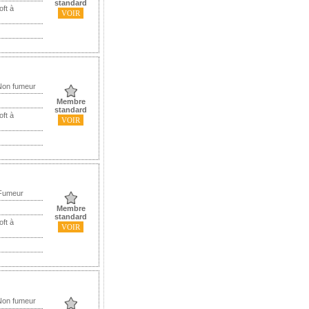
standard
oft à
VOIR
Non fumeur
Membre
standard
oft à
VOIR
 Fumeur
Membre
standard
oft à
VOIR
Non fumeur