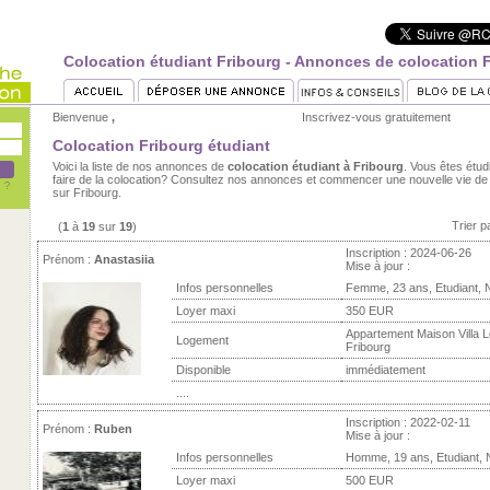
Colocation étudiant Fribourg - Annonces de colocation 
Bienvenue
,
Inscrivez-vous gratuitement
Colocation Fribourg étudiant
Voici la liste de nos annonces de
colocation étudiant à Fribourg
. Vous êtes étud
faire de la colocation? Consultez nos annonces et commencer une nouvelle vie de 
sur Fribourg.
Trier p
(
1
à
19
sur
19
)
Inscription : 2024-06-26
Prénom :
Anastasiia
Mise à jour :
Infos personnelles
Femme, 23 ans, Etudiant, 
Loyer maxi
350 EUR
Appartement Maison Villa L
Logement
Fribourg
Disponible
immédiatement
....
Inscription : 2022-02-11
Prénom :
Ruben
Mise à jour :
Infos personnelles
Homme, 19 ans, Etudiant,
Loyer maxi
500 EUR