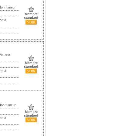
Non fumeur
Membre
standard
oft à
VOIR
 Fumeur
Membre
standard
oft à
VOIR
Non fumeur
Membre
standard
oft à
VOIR