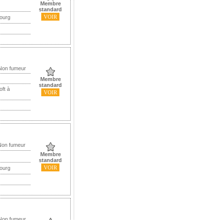
Membre
standard
VOIR
ourg
 Non fumeur
Membre
standard
oft à
VOIR
Non fumeur
Membre
standard
VOIR
ourg
 Non fumeur