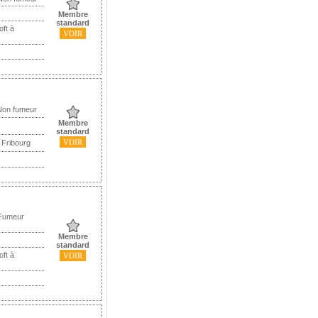
Membre
standard
oft à
VOIR
Non fumeur
Membre
standard
VOIR
 Fribourg
 Fumeur
Membre
standard
oft à
VOIR